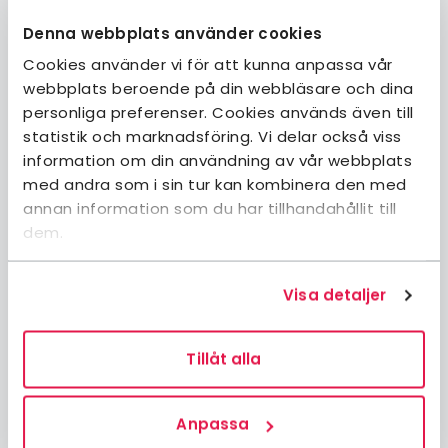
Denna webbplats använder cookies
Cookies använder vi för att kunna anpassa vår
webbplats beroende på din webbläsare och dina
Bli medlem
personliga preferenser. Cookies används även till
Logga in på Mina sidor
statistik och marknadsföring. Vi delar också viss
Logga in på Min bokning
information om din användning av vår webbplats
Kontakta oss
med andra som i sin tur kan kombinera den med
Frågor och svar
annan information som du har tillhandahållit till
dem.
Boka boende
Boka aktiviteter
Gå med i en lokalavdelning
Visa detaljer
Engagera dig
Guider & tips
Tillåt alla
Om STF
Jobba hos oss
Anpassa
Hållbarhetsarbete