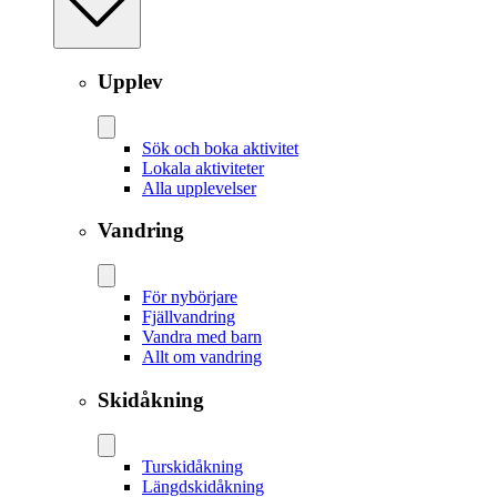
Upplev
Sök och boka aktivitet
Lokala aktiviteter
Alla upplevelser
Vandring
För nybörjare
Fjällvandring
Vandra med barn
Allt om vandring
Skidåkning
Tur­skidåkning
Längd­skidåkning