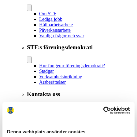
Om STF
Lediga jobb
Hållbarhetsarbete
Påverkansarbete
Vanliga frågor och svar
STF:s föreningsdemokrati
Hur fungerar föreningsdemokrati?
Stadgar
Verksamhetsinriktning
Årsberättelser
Kontakta oss
Alla kontaktuppgifter
Medlemsservice och bokning
Lokalavdelningar
Anslutna boenden
Denna webbplats använder cookies
Press