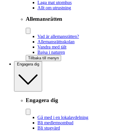
Laga mat utomhus
Allt om utrustning
Allemansrätten
Vad är allemansrätten?
Allemansrättsskolan
Vandra med tält
Bajsa i naturen
Tillbaka till menyn
Engagera dig
Engagera dig
Gå med i en lokalavdelning
Bli medlemsombud
Bli stugvärd