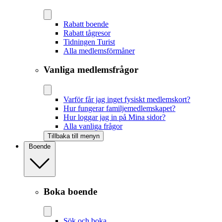
Rabatt boende
Rabatt tågresor
Tidningen Turist
Alla medlemsförmåner
Vanliga medlemsfrågor
Varför får jag inget fysiskt medlemskort?
Hur fungerar familjemedlemskapet?
Hur loggar jag in på Mina sidor?
Alla vanliga frågor
Tillbaka till menyn
Boende
Boka boende
Sök och boka