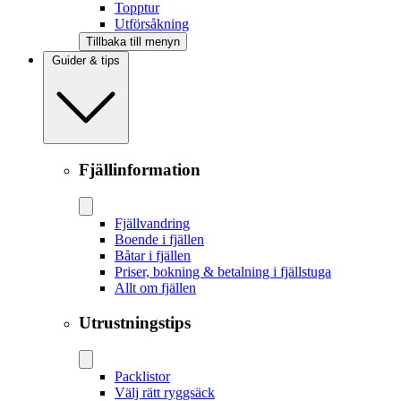
Topptur
Utförsåkning
Tillbaka till menyn
Guider & tips
Fjällinformation
Fjällvandring
Boende i fjällen
Båtar i fjällen
Priser, bokning & betalning i fjällstuga
Allt om fjällen
Utrustningstips
Packlistor
Välj rätt ryggsäck