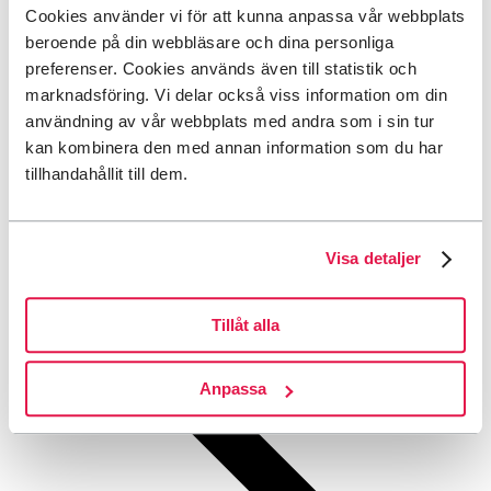
Tillbaka till menyn
Cookies använder vi för att kunna anpassa vår webbplats
beroende på din webbläsare och dina personliga
Tillbaka till menyn
preferenser. Cookies används även till statistik och
marknadsföring. Vi delar också viss information om din
Sök
användning av vår webbplats med andra som i sin tur
Tillbaka till menyn
kan kombinera den med annan information som du har
Valt språk:
Svenska
tillhandahållit till dem.
This page is not available in English.
Go to the
English start page
.
(limited content)
Tillbaka till menyn
Visa detaljer
Start
Tillåt alla
Anpassa