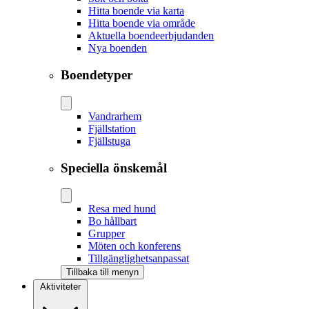
Hitta boende via karta
Hitta boende via område
Aktuella boendeerbjudanden
Nya boenden
Boendetyper
Vandrarhem
Fjällstation
Fjällstuga
Speciella önskemål
Resa med hund
Bo hållbart
Grupper
Möten och konferens
Tillgänglighetsanpassat
Tillbaka till menyn
Aktiviteter