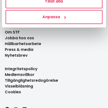
Tillåt alla
Boka aktiviteter
Gå med i en lokalavdelning
Engagera dig
Anpassa
Guider & tips
Om STF
Jobba hos oss
Hållbarhetsarbete
Press & media
Nyhetsbrev
Integritetspolicy
Medlemsvillkor
Tillgänglighetsredogörelse
Visselblåsning
Cookies