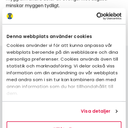
minskar myggen tydligt.
Se alla vanliga frågor
Denna webbplats använder cookies
Cookies använder vi för att kunna anpassa vår
webbplats beroende på din webbläsare och dina
personliga preferenser. Cookies används även till
statistik och marknadsföring. Vi delar också viss
information om din användning av vår webbplats
Bli medlem
med andra som i sin tur kan kombinera den med
Logga in på Mina sidor
annan information som du har tillhandahållit till
Logga in på Min bokning
dem.
Kontakta oss
Frågor och svar
Visa detaljer
Boka boende