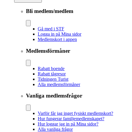
Bli medlem/medlem
Gå med i STF
Logga in på Mina sidor
Medlemskort i appen
Medlemsförmåner
Rabatt boende
Rabatt tågresor
Tidningen Turist
Alla medlemsförmåner
Vanliga medlemsfrågor
Varför får jag inget fysiskt medlemskort?
Hur fungerar familjemedlemskapet?
Hur loggar jag in på Mina sidor?
Alla vanliga frågor