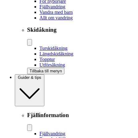
För nybörjare
Fjällvandring
Vandra med barn
Allt om vandring
Skidåkning
Tur­skidåkning
Längd­skidåkning
Topptur
Utförsåkning
Tillbaka till menyn
Guider & tips
Fjällinformation
Fjällvandring