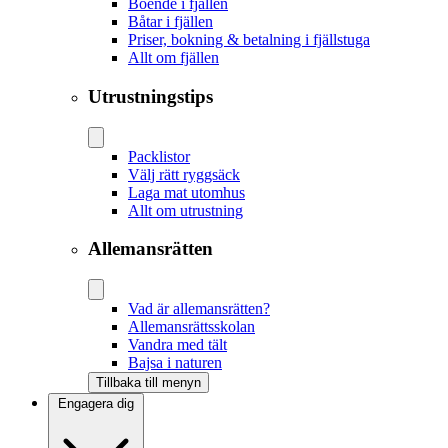
Boende i fjällen
Båtar i fjällen
Priser, bokning & betalning i fjällstuga
Allt om fjällen
Utrustningstips
Packlistor
Välj rätt ryggsäck
Laga mat utomhus
Allt om utrustning
Allemansrätten
Vad är allemansrätten?
Allemansrättsskolan
Vandra med tält
Bajsa i naturen
Tillbaka till menyn
Engagera dig