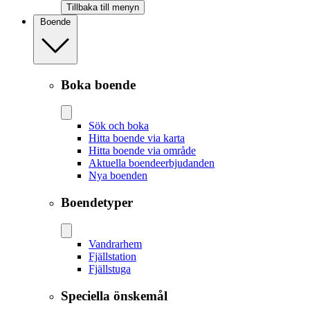
Tillbaka till menyn
Boende
Boka boende
Sök och boka
Hitta boende via karta
Hitta boende via område
Aktuella boendeerbjudanden
Nya boenden
Boendetyper
Vandrarhem
Fjällstation
Fjällstuga
Speciella önskemål