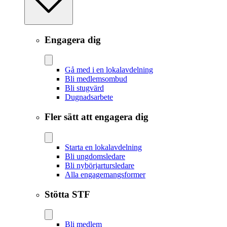
Engagera dig
Gå med i en lokalavdelning
Bli medlemsombud
Bli stugvärd
Dugnadsarbete
Fler sätt att engagera dig
Starta en lokalavdelning
Bli ungdomsledare
Bli nybörjartursledare
Alla engagemangsformer
Stötta STF
Bli medlem