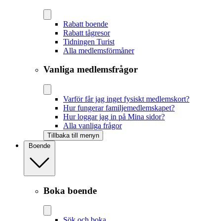
Rabatt boende
Rabatt tågresor
Tidningen Turist
Alla medlemsförmåner
Vanliga medlemsfrågor
Varför får jag inget fysiskt medlemskort?
Hur fungerar familjemedlemskapet?
Hur loggar jag in på Mina sidor?
Alla vanliga frågor
Tillbaka till menyn
Boende
Boka boende
Sök och boka