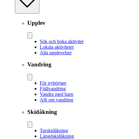
Upplev
Sök och boka aktivitet
Lokala aktiviteter
Alla upplevelser
Vandring
För nybörjare
Fjällvandring
Vandra med barn
Allt om vandring
Skidåkning
Tur­skidåkning
Längd­skidåkning