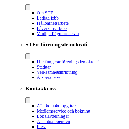
Om STF
Lediga jobb
Hållbarhetsarbete
Påverkansarbete
Vanliga frågor och svar
STF:s föreningsdemokrati
Hur fungerar föreningsdemokrati?
Stadgar
Verksamhetsinriktning
Årsberättelser
Kontakta oss
Alla kontaktuppgifter
Medlemsservice och bokning
Lokalavdelningar
Anslutna boenden
Press