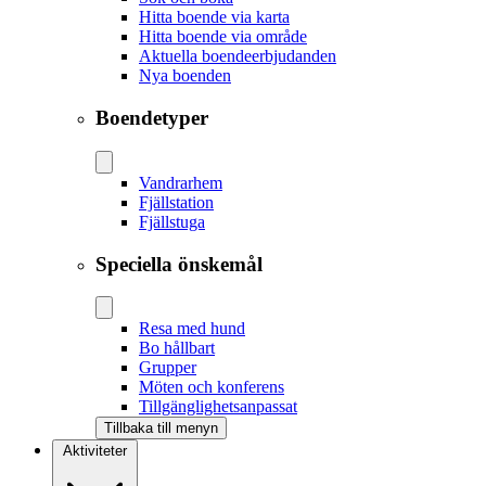
Hitta boende via karta
Hitta boende via område
Aktuella boendeerbjudanden
Nya boenden
Boendetyper
Vandrarhem
Fjällstation
Fjällstuga
Speciella önskemål
Resa med hund
Bo hållbart
Grupper
Möten och konferens
Tillgänglighetsanpassat
Tillbaka till menyn
Aktiviteter