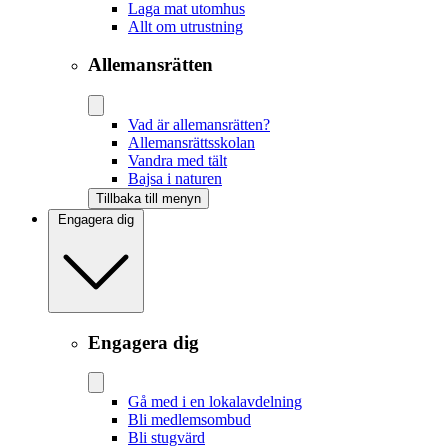
Laga mat utomhus
Allt om utrustning
Allemansrätten
Vad är allemansrätten?
Allemansrättsskolan
Vandra med tält
Bajsa i naturen
Tillbaka till menyn
Engagera dig
Engagera dig
Gå med i en lokalavdelning
Bli medlemsombud
Bli stugvärd