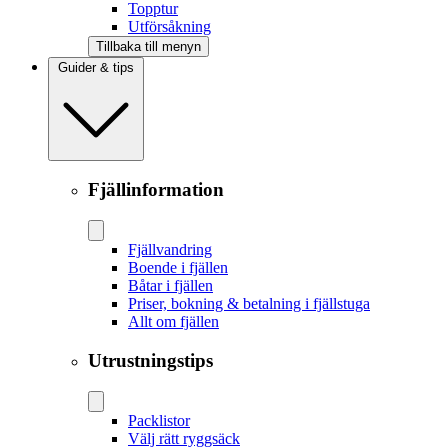
Topptur
Utförsåkning
Tillbaka till menyn
Guider & tips
Fjällinformation
Fjällvandring
Boende i fjällen
Båtar i fjällen
Priser, bokning & betalning i fjällstuga
Allt om fjällen
Utrustningstips
Packlistor
Välj rätt ryggsäck