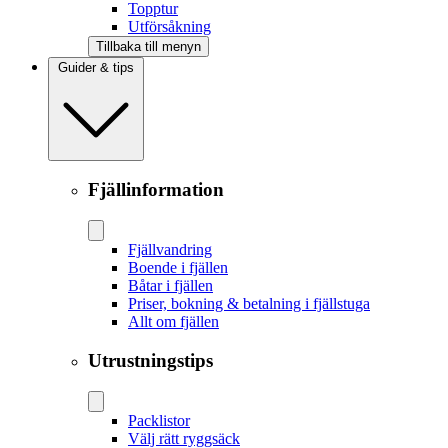
Topptur
Utförsåkning
Tillbaka till menyn
Guider & tips
Fjällinformation
Fjällvandring
Boende i fjällen
Båtar i fjällen
Priser, bokning & betalning i fjällstuga
Allt om fjällen
Utrustningstips
Packlistor
Välj rätt ryggsäck