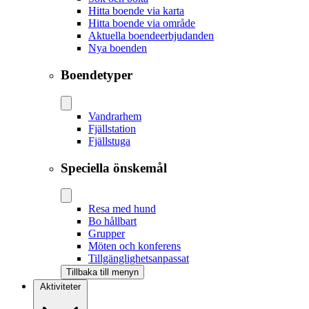
Hitta boende via karta
Hitta boende via område
Aktuella boendeerbjudanden
Nya boenden
Boendetyper
Vandrarhem
Fjällstation
Fjällstuga
Speciella önskemål
Resa med hund
Bo hållbart
Grupper
Möten och konferens
Tillgänglighetsanpassat
Tillbaka till menyn
Aktiviteter