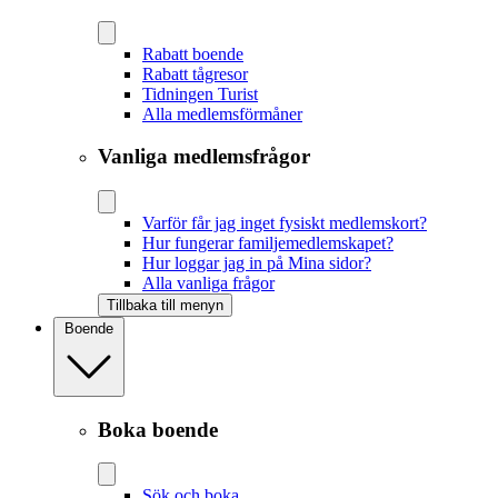
Rabatt boende
Rabatt tågresor
Tidningen Turist
Alla medlemsförmåner
Vanliga medlemsfrågor
Varför får jag inget fysiskt medlemskort?
Hur fungerar familjemedlemskapet?
Hur loggar jag in på Mina sidor?
Alla vanliga frågor
Tillbaka till menyn
Boende
Boka boende
Sök och boka