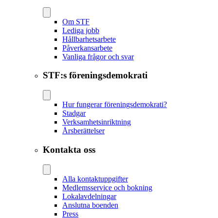
Om STF
Lediga jobb
Hållbarhetsarbete
Påverkansarbete
Vanliga frågor och svar
STF:s föreningsdemokrati
Hur fungerar föreningsdemokrati?
Stadgar
Verksamhetsinriktning
Årsberättelser
Kontakta oss
Alla kontaktuppgifter
Medlemsservice och bokning
Lokalavdelningar
Anslutna boenden
Press