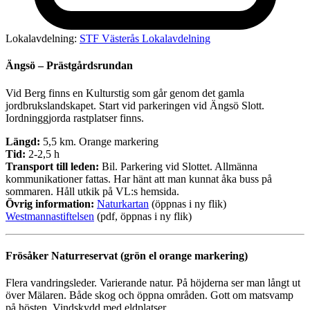
Lokalavdelning:
STF Västerås Lokalavdelning
Ängsö – Prästgårdsrundan
Vid Berg finns en Kulturstig som går genom det gamla
jordbrukslandskapet. Start vid parkeringen vid Ängsö Slott.
Iordninggjorda rastplatser finns.
Längd:
5,5 km. Orange markering
Tid:
2-2,5 h
Transport till leden:
Bil. Parkering vid Slottet. Allmänna
kommunikationer fattas. Har hänt att man kunnat åka buss på
sommaren. Håll utkik på VL:s hemsida.
Övrig information:
Naturkartan
(öppnas i ny flik)
Westmannastiftelsen
(pdf, öppnas i ny flik)
Frösåker Naturreservat (grön el orange markering)
Flera vandringsleder. Varierande natur. På höjderna ser man långt ut
över Mälaren. Både skog och öppna områden. Gott om matsvamp
på hösten. Vindskydd med eldplatser.