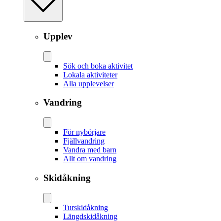
Upplev
Sök och boka aktivitet
Lokala aktiviteter
Alla upplevelser
Vandring
För nybörjare
Fjällvandring
Vandra med barn
Allt om vandring
Skidåkning
Tur­skidåkning
Längd­skidåkning