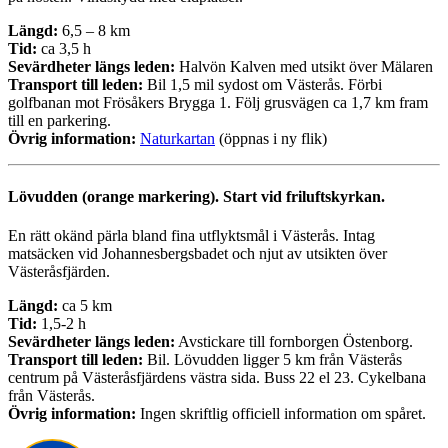
Längd:
6,5 – 8 km
Tid:
ca 3,5 h
Sevärdheter längs leden:
Halvön Kalven med utsikt över Mälaren
Transport till leden:
Bil 1,5 mil sydost om Västerås. Förbi
golfbanan mot Frösåkers Brygga 1. Följ grusvägen ca 1,7 km fram
till en parkering.
Övrig information:
Naturkartan
(öppnas i ny flik)
Lövudden (orange markering). Start vid friluftskyrkan.
En rätt okänd pärla bland fina utflyktsmål i Västerås. Intag
matsäcken vid Johannesbergsbadet och njut av utsikten över
Västeråsfjärden.
Längd:
ca 5 km
Tid:
1,5-2 h
Sevärdheter längs leden:
Avstickare till fornborgen Östenborg.
Transport till leden:
Bil. Lövudden ligger 5 km från Västerås
centrum på Västeråsfjärdens västra sida. Buss 22 el 23. Cykelbana
från Västerås.
Övrig information:
Ingen skriftlig officiell information om spåret.