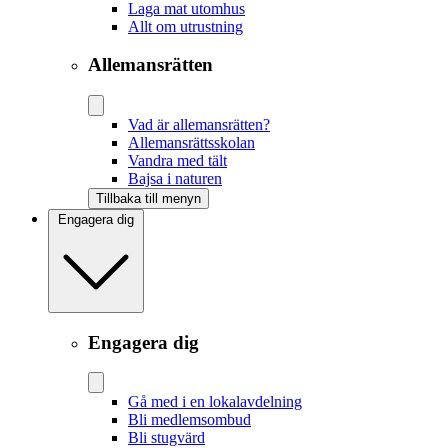
Laga mat utomhus
Allt om utrustning
Allemansrätten
Vad är allemansrätten?
Allemansrättsskolan
Vandra med tält
Bajsa i naturen
Tillbaka till menyn
Engagera dig
Engagera dig
Gå med i en lokalavdelning
Bli medlemsombud
Bli stugvärd