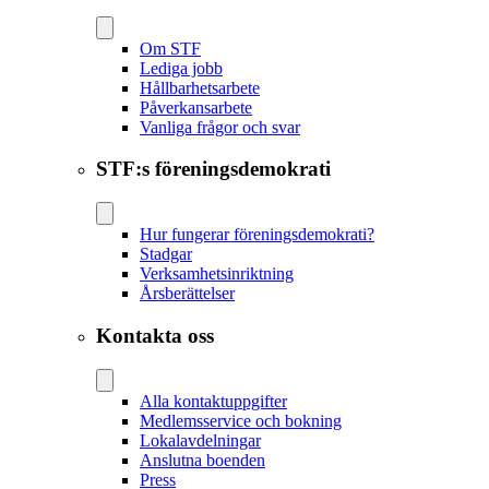
Om STF
Lediga jobb
Hållbarhetsarbete
Påverkansarbete
Vanliga frågor och svar
STF:s föreningsdemokrati
Hur fungerar föreningsdemokrati?
Stadgar
Verksamhetsinriktning
Årsberättelser
Kontakta oss
Alla kontaktuppgifter
Medlemsservice och bokning
Lokalavdelningar
Anslutna boenden
Press