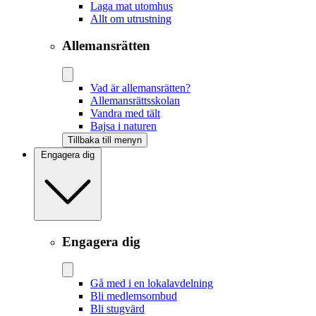
Laga mat utomhus
Allt om utrustning
Allemansrätten
Vad är allemansrätten?
Allemansrättsskolan
Vandra med tält
Bajsa i naturen
Tillbaka till menyn
Engagera dig
Engagera dig
Gå med i en lokalavdelning
Bli medlemsombud
Bli stugvärd