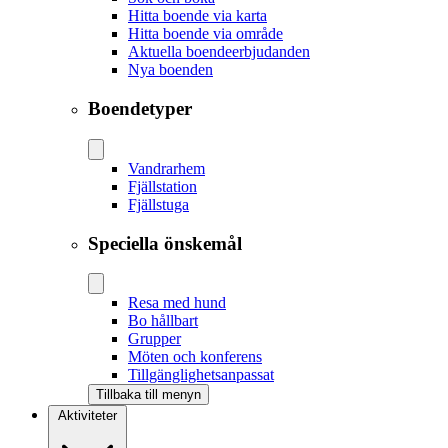
Hitta boende via karta
Hitta boende via område
Aktuella boendeerbjudanden
Nya boenden
Boendetyper
Vandrarhem
Fjällstation
Fjällstuga
Speciella önskemål
Resa med hund
Bo hållbart
Grupper
Möten och konferens
Tillgänglighetsanpassat
Tillbaka till menyn
Aktiviteter