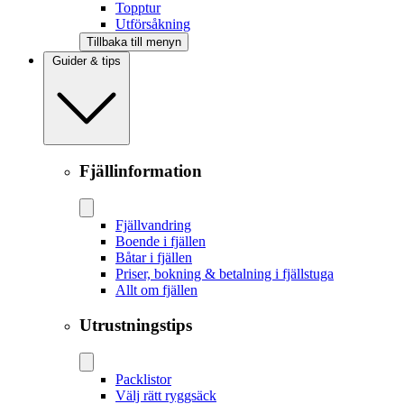
Topptur
Utförsåkning
Tillbaka till menyn
Guider & tips
Fjällinformation
Fjällvandring
Boende i fjällen
Båtar i fjällen
Priser, bokning & betalning i fjällstuga
Allt om fjällen
Utrustningstips
Packlistor
Välj rätt ryggsäck