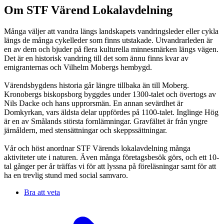
Om STF Värend Lokalavdelning
Många väljer att vandra längs landskapets vandringsleder eller cykla
längs de många cykelleder som finns utstakade. Utvandrarleden är
en av dem och bjuder på flera kulturella minnesmärken längs vägen.
Det är en historisk vandring till det som ännu finns kvar av
emigranternas och Vilhelm Mobergs hembygd.
Värendsbygdens historia går längre tillbaka än till Moberg.
Kronobergs biskopsborg byggdes under 1300-talet och övertogs av
Nils Dacke och hans upprorsmän. En annan sevärdhet är
Domkyrkan, vars äldsta delar uppfördes på 1100-talet. Inglinge Hög
är en av Smålands största fornlämningar. Gravfältet är från yngre
järnåldern, med stensättningar och skeppssättningar.
Vår och höst anordnar STF Värends lokalavdelning många
aktiviteter ute i naturen. Även många företagsbesök görs, och ett 10-
tal gånger per år träffas vi för att lyssna på föreläsningar samt för att
ha en trevlig stund med social samvaro.
Bra att veta