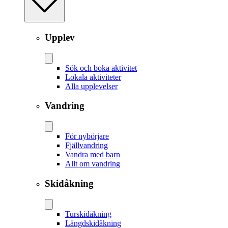
Upplev
Sök och boka aktivitet
Lokala aktiviteter
Alla upplevelser
Vandring
För nybörjare
Fjällvandring
Vandra med barn
Allt om vandring
Skidåkning
Tur­skidåkning
Längd­skidåkning