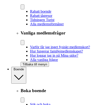
Rabatt boende
Rabatt tågresor
Tidningen Turist
Alla medlemsförmåner
Vanliga medlemsfrågor
Varför får jag inget fysiskt medlemskort?
Hur fungerar familjemedlemskapet?
Hur loggar jag in på Mina sidor?
Alla vanliga frågor
Tillbaka till menyn
Boende
Boka boende
Sök och boka