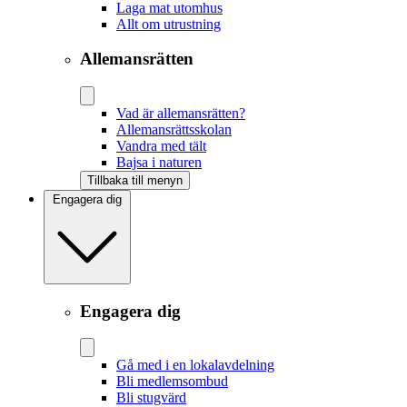
Laga mat utomhus
Allt om utrustning
Allemansrätten
Vad är allemansrätten?
Allemansrättsskolan
Vandra med tält
Bajsa i naturen
Tillbaka till menyn
Engagera dig
Engagera dig
Gå med i en lokalavdelning
Bli medlemsombud
Bli stugvärd