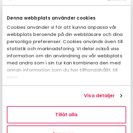
Denna webbplats använder cookies
Dokument
Cookies använder vi för att kunna anpassa vår
webbplats beroende på din webbläsare och dina
personliga preferenser. Cookies används även till
statistik och marknadsföring. Vi delar också viss
Kontakt och information
information om din användning av vår webbplats
med andra som i sin tur kan kombinera den med
Adress:
annan information som du har tillhandahållit till
dem.
STF Södra Norrbotten Lokalavdelning
c/o Hanna Rudeklint
Avans Byaväg 23
Visa detaljer
975 94 LULEÅ
Tillåt alla
Kontaktperson:
Hanna Rudeklint