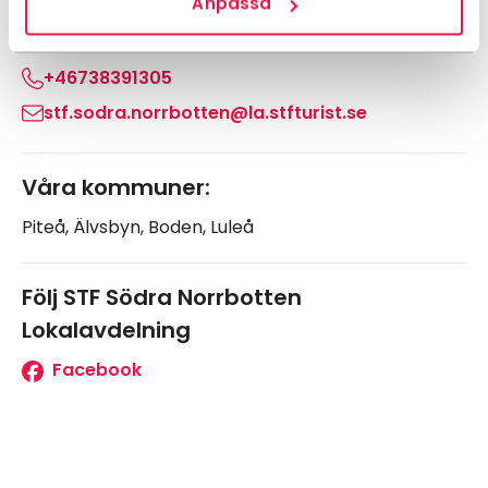
Anpassa
Kontakt:
+46738391305
stf.sodra.norrbotten@la.stfturist.se
Våra kommuner:
Piteå, Älvsbyn, Boden, Luleå
Följ STF Södra Norrbotten
Lokalavdelning
Facebook
Leaflet
|
©
OpenStreetMap
Navigera förbi karta.
Karta överhoppad, hoppa tillbaka.
+