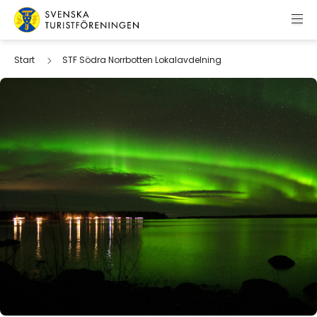
Hoppa till innehåll
Svenska Turistföreningen
Start
STF Södra Norrbotten Lokalavdelning