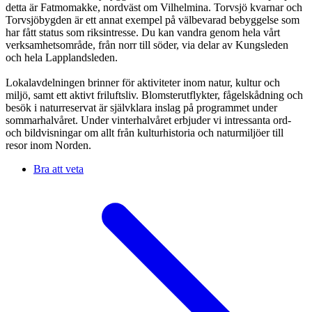
detta är Fatmomakke, nordväst om Vilhelmina. Torvsjö kvarnar och
Torvsjöbygden är ett annat exempel på välbevarad bebyggelse som
har fått status som riksintresse. Du kan vandra genom hela vårt
verksamhetsområde, från norr till söder, via delar av Kungsleden
och hela Lapplandsleden.
Lokalavdelningen brinner för aktiviteter inom natur, kultur och
miljö, samt ett aktivt friluftsliv. Blomsterutflykter, fågelskådning och
besök i naturreservat är självklara inslag på programmet under
sommarhalvåret. Under vinterhalvåret erbjuder vi intressanta ord-
och bildvisningar om allt från kulturhistoria och naturmiljöer till
resor inom Norden.
Bra att veta