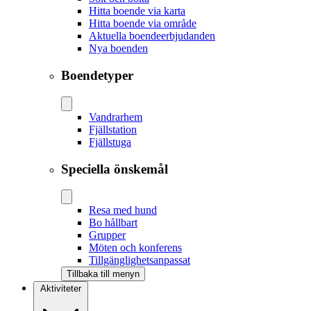
Hitta boende via karta
Hitta boende via område
Aktuella boendeerbjudanden
Nya boenden
Boendetyper
Vandrarhem
Fjällstation
Fjällstuga
Speciella önskemål
Resa med hund
Bo hållbart
Grupper
Möten och konferens
Tillgänglighetsanpassat
Tillbaka till menyn
Aktiviteter