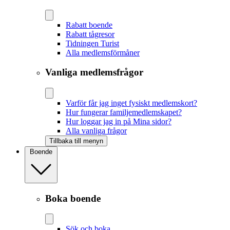
Rabatt boende
Rabatt tågresor
Tidningen Turist
Alla medlemsförmåner
Vanliga medlemsfrågor
Varför får jag inget fysiskt medlemskort?
Hur fungerar familjemedlemskapet?
Hur loggar jag in på Mina sidor?
Alla vanliga frågor
Tillbaka till menyn
Boende
Boka boende
Sök och boka