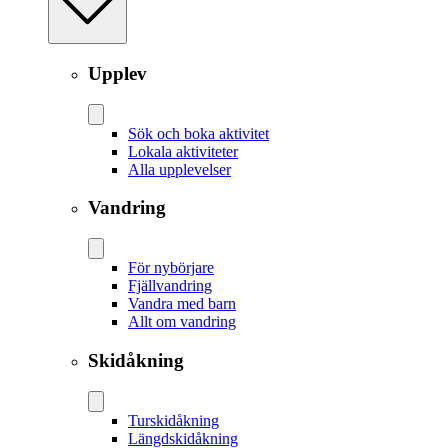
Upplev
Sök och boka aktivitet
Lokala aktiviteter
Alla upplevelser
Vandring
För nybörjare
Fjällvandring
Vandra med barn
Allt om vandring
Skidåkning
Tur­skidåkning
Längd­skidåkning