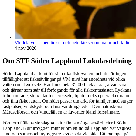
Vindelälven – berättelser och betraktelser om natur och kultur
4 nov 2026
Om STF Södra Lappland Lokalavdelning
Södra Lappland är känt för sina rika fiskevatten, och det är ingen
tillfällighet att fisketävlingar på VM-nivå har anordnats vid olika
vatten runt Lycksele. Här finns hela 35 000 hektar åar, älvar, sjöar
och tjärnar som står till förfogande för alla fiskeentusiaster. Lyckans
fritidsområde, strax utanför Lycksele, bjuder också på vacker natur
och fina fiskevatten. Området passar utmärkt för familjer med stugor,
rastplatser, vindskydd och fina vandringsleder. Den natursköna
Mårdselforsen och Vindelälven är favoriter bland forsrännare.
Förutom fjällens storslagna natur finns många sevärdheter i Södra
Lappland. Kulturbygden minner om en tid då Lappland var väglöst
land och samer och nybyggare levde sida vid sida. Ett exempel på