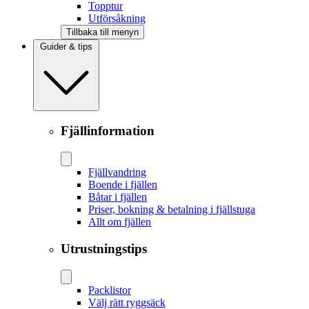
Topptur
Utförsåkning
Tillbaka till menyn
Guider & tips
Fjällinformation
Fjällvandring
Boende i fjällen
Båtar i fjällen
Priser, bokning & betalning i fjällstuga
Allt om fjällen
Utrustningstips
Packlistor
Välj rätt ryggsäck