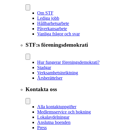
Om STF
Lediga jobb
Hållbarhetsarbete
Påverkansarbete
Vanliga frågor och svar
STF:s föreningsdemokrati
Hur fungerar föreningsdemokrati?
Stadgar
Verksamhetsinriktning
Årsberättelser
Kontakta oss
Alla kontaktuppgifter
Medlemsservice och bokning
Lokalavdelningar
Anslutna boenden
Press