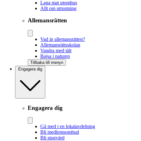
Laga mat utomhus
Allt om utrustning
Allemansrätten
Vad är allemansrätten?
Allemansrättsskolan
Vandra med tält
Bajsa i naturen
Tillbaka till menyn
Engagera dig
Engagera dig
Gå med i en lokalavdelning
Bli medlemsombud
Bli stugvärd