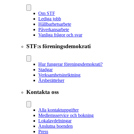
Om STF
Lediga jobb
Hållbarhetsarbete
Påverkansarbete
Vanliga frågor och svar
STF:s föreningsdemokrati
Hur fungerar föreningsdemokrati?
Stadgar
Verksamhetsinriktning
Årsberättelser
Kontakta oss
Alla kontaktuppgifter
Medlemsservice och bokning
Lokalavdelningar
Anslutna boenden
Press