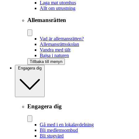
Laga mat utomhus
Allt om utrustning
Allemansrätten
Vad är allemansrätten?
Allemansrättsskolan
Vandra med tält
Bajsa i naturen
Tillbaka till menyn
Engagera dig
Engagera dig
Gå med i en lokalavdelning
Bli medlemsombud
Bli stugvärd