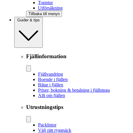
Topptur
Utförsåkning
Tillbaka till menyn
Guider & tips
Fjällinformation
Fjällvandring
Boende i fjällen
Båtar i fjällen
Priser, bokning & betalning i fjällstuga
Allt om fjällen
Utrustningstips
Packlistor
Välj rätt ryggsäck