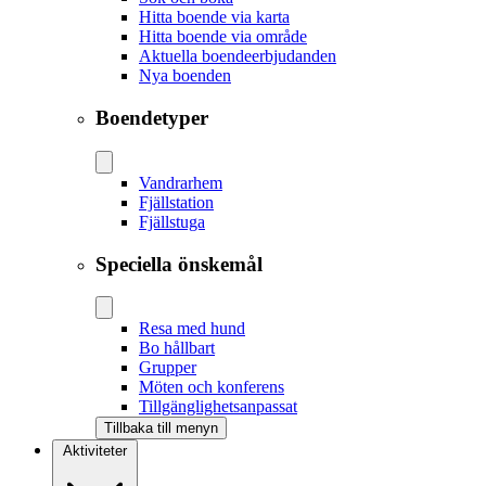
Hitta boende via karta
Hitta boende via område
Aktuella boendeerbjudanden
Nya boenden
Boendetyper
Vandrarhem
Fjällstation
Fjällstuga
Speciella önskemål
Resa med hund
Bo hållbart
Grupper
Möten och konferens
Tillgänglighetsanpassat
Tillbaka till menyn
Aktiviteter