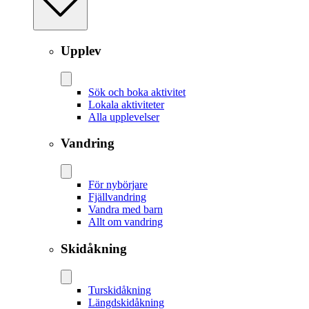
Upplev
Sök och boka aktivitet
Lokala aktiviteter
Alla upplevelser
Vandring
För nybörjare
Fjällvandring
Vandra med barn
Allt om vandring
Skidåkning
Tur­skidåkning
Längd­skidåkning