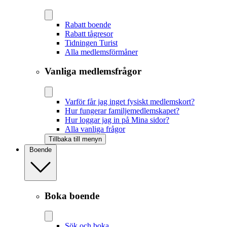
Rabatt boende
Rabatt tågresor
Tidningen Turist
Alla medlemsförmåner
Vanliga medlemsfrågor
Varför får jag inget fysiskt medlemskort?
Hur fungerar familjemedlemskapet?
Hur loggar jag in på Mina sidor?
Alla vanliga frågor
Tillbaka till menyn
Boende
Boka boende
Sök och boka