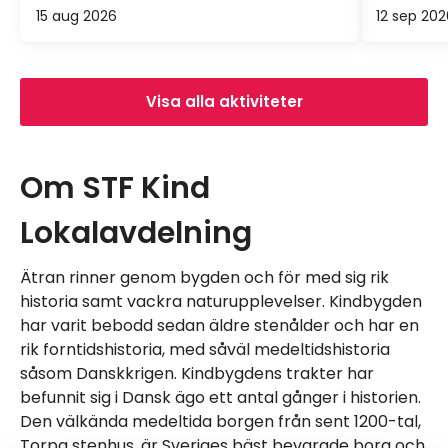
15 aug 2026
12 sep 202
Visa alla aktiviteter
Om STF Kind
Lokalavdelning
Ätran rinner genom bygden och för med sig rik
historia samt vackra naturupplevelser. Kindbygden
har varit bebodd sedan äldre stenålder och har en
rik forntidshistoria, med såväl medeltidshistoria
såsom Danskkrigen. Kindbygdens trakter har
befunnit sig i Dansk ägo ett antal gånger i historien.
Den välkända medeltida borgen från sent 1200-tal,
Torpa stenhus, är Sveriges bäst bevarade borg och