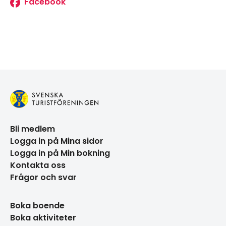
Facebook
Leaflet
|
©
OpenStreetMap
Navigera förbi karta.
Karta överhoppad, hoppa tillbaka.
+
−
Bli medlem
Logga in på Mina sidor
Logga in på Min bokning
Kontakta oss
Frågor och svar
Boka boende
Boka aktiviteter