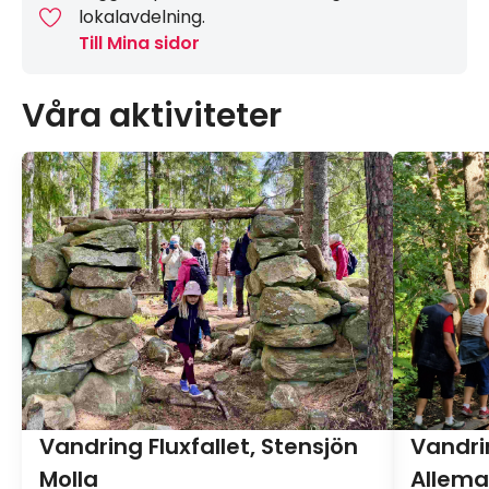
lokalavdelning.
Till Mina sidor
Våra aktiviteter
Vandring Fluxfallet, Stensjön
Vandri
Molla
Allema