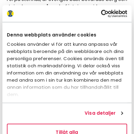
utgjorde en av många befästningar vid
landgränserna.
I vår natursköna bygd har du möjlighet att på
Denna webbplats använder cookies
vackra stigar och smala vägar vandra utmed tre
stycken vandringsleder. Du kan välja på 5 km
Cookies använder vi för att kunna anpassa vår
(Spången leden) 6 km (Torpleden) 8 km
webbplats beroende på din webbläsare och dina
(Texasleden) samtliga med start och mål vid Moga
personliga preferenser. Cookies används även till
Fritid. Utmed lederna finns rastbord uppställda där
statistik och marknadsföring. Vi delar också viss
du kan njuta av medhavd fika. Det finns även
information om din användning av vår webbplats
möjlighet att grilla på därför avsedda platser.
med andra som i sin tur kan kombinera den med
(Medtag egen ved eller grillkol) Lederna är inte
annan information som du har tillhandahållit till
tillgänglighetsanpassade.
dem.
Våra program passar alla och erbjuder vandringar,
Visa detaljer
utflykter, företagsbesök, föreläsningar och
historiska vandringar och studiecirklar.
Tillåt alla