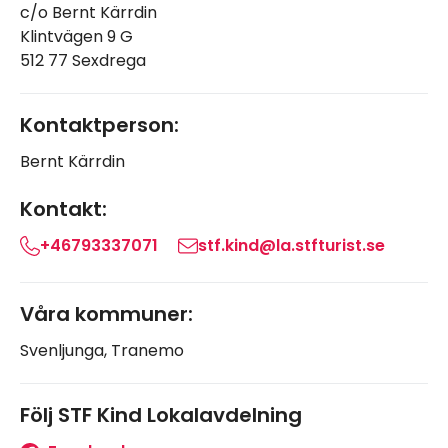
c/o Bernt Kärrdin
Klintvägen 9 G
512 77 Sexdrega
Kontaktperson:
Bernt Kärrdin
Kontakt:
+46793337071
stf.kind@la.stfturist.se
Våra kommuner:
Svenljunga, Tranemo
Följ STF Kind Lokalavdelning