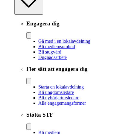
Engagera dig
Gå med i en lokalavdelning
Bli medlemsombud
Bli stugvärd
Dugnadsarbete
Fler sätt att engagera dig
Starta en lokalavdelning
Bli ungdomsledare
Bli nybörjartursledare
Alla engagemangsformer
Stötta STF
Bli medlem