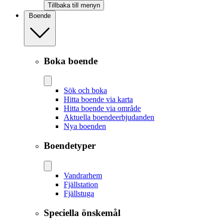
Tillbaka till menyn
Boende
Boka boende
Sök och boka
Hitta boende via karta
Hitta boende via område
Aktuella boendeerbjudanden
Nya boenden
Boendetyper
Vandrarhem
Fjällstation
Fjällstuga
Speciella önskemål