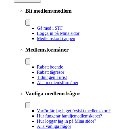
Bli medlem/medlem
Gå med i STF
Logga in på Mina sidor
Medlemskort i appen
Medlemsförmåner
Rabatt boende
Rabatt tågresor
Tidningen Turist
Alla medlemsförmåner
Vanliga medlemsfrågor
Varför får jag inget fysiskt medlemskort?
Hur fungerar familjemedlemskapet?
Hur loggar jag in på Mina sidor?
Alla vanliga frågor