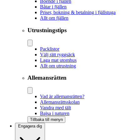
Boende i fjällen
Båtar i fjällen
Priser, bokning & betalning i fjällstuga
Allt om fjällen
Utrustningstips
Packlistor
Välj rätt ryggsäck
Laga mat utomhus
Allt om utrustning
Allemansrätten
Vad är allemansrätten?
Allemansrättsskolan
Vandra med tält
Bajsa i naturen
Tillbaka till menyn
Engagera dig