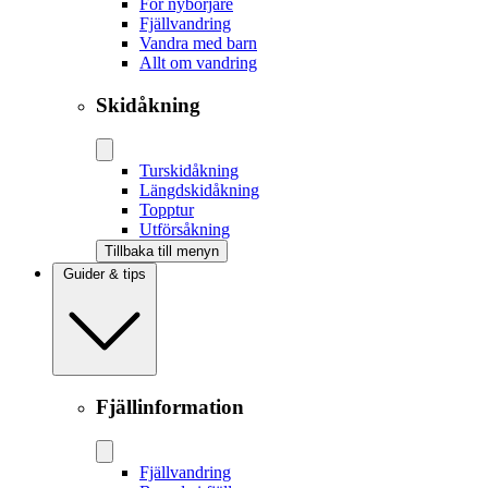
För nybörjare
Fjällvandring
Vandra med barn
Allt om vandring
Skidåkning
Tur­skidåkning
Längd­skidåkning
Topptur
Utförsåkning
Tillbaka till menyn
Guider & tips
Fjällinformation
Fjällvandring