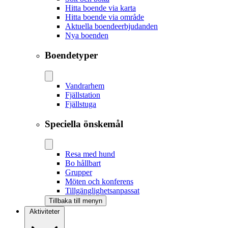
Hitta boende via karta
Hitta boende via område
Aktuella boendeerbjudanden
Nya boenden
Boendetyper
Vandrarhem
Fjällstation
Fjällstuga
Speciella önskemål
Resa med hund
Bo hållbart
Grupper
Möten och konferens
Tillgänglighetsanpassat
Tillbaka till menyn
Aktiviteter