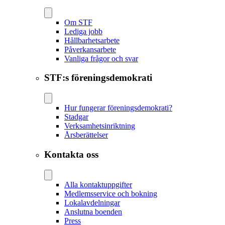
Om STF
Lediga jobb
Hållbarhetsarbete
Påverkansarbete
Vanliga frågor och svar
STF:s föreningsdemokrati
Hur fungerar föreningsdemokrati?
Stadgar
Verksamhetsinriktning
Årsberättelser
Kontakta oss
Alla kontaktuppgifter
Medlemsservice och bokning
Lokalavdelningar
Anslutna boenden
Press