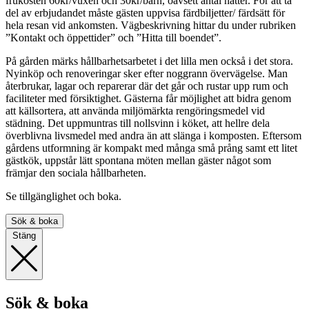
frukosten 60kr/vuxen och 30kr/barn, oavsett antal nätter. För att ta
del av erbjudandet måste gästen uppvisa färdbiljetter/ färdsätt för
hela resan vid ankomsten. Vägbeskrivning hittar du under rubriken
”Kontakt och öppettider” och ”Hitta till boendet”.
På gården märks hållbarhetsarbetet i det lilla men också i det stora.
Nyinköp och renoveringar sker efter noggrann övervägelse. Man
återbrukar, lagar och reparerar där det går och rustar upp rum och
faciliteter med försiktighet. Gästerna får möjlighet att bidra genom
att källsortera, att använda miljömärkta rengöringsmedel vid
städning. Det uppmuntras till nollsvinn i köket, att hellre dela
överblivna livsmedel med andra än att slänga i komposten. Eftersom
gårdens utformning är kompakt med många små prång samt ett litet
gästkök, uppstår lätt spontana möten mellan gäster något som
främjar den sociala hållbarheten.
Se tillgänglighet och boka.
Sök & boka
Stäng
Sök & boka