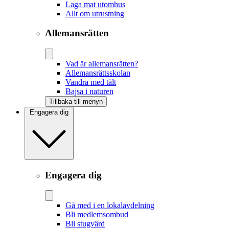
Laga mat utomhus
Allt om utrustning
Allemansrätten
Vad är allemansrätten?
Allemansrättsskolan
Vandra med tält
Bajsa i naturen
Tillbaka till menyn
Engagera dig
Engagera dig
Gå med i en lokalavdelning
Bli medlemsombud
Bli stugvärd