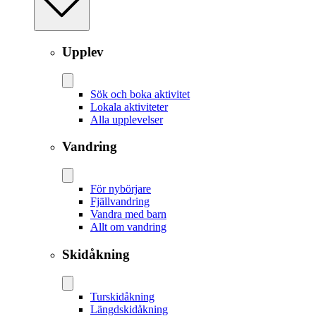
Upplev
Sök och boka aktivitet
Lokala aktiviteter
Alla upplevelser
Vandring
För nybörjare
Fjällvandring
Vandra med barn
Allt om vandring
Skidåkning
Tur­skidåkning
Längd­skidåkning