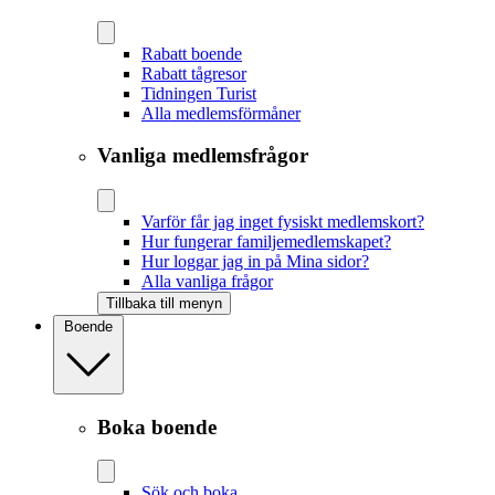
Rabatt boende
Rabatt tågresor
Tidningen Turist
Alla medlemsförmåner
Vanliga medlemsfrågor
Varför får jag inget fysiskt medlemskort?
Hur fungerar familjemedlemskapet?
Hur loggar jag in på Mina sidor?
Alla vanliga frågor
Tillbaka till menyn
Boende
Boka boende
Sök och boka