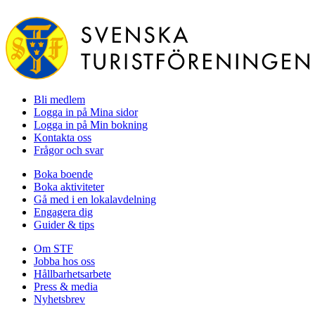
Bli medlem
Logga in på Mina sidor
Logga in på Min bokning
Kontakta oss
Frågor och svar
Boka boende
Boka aktiviteter
Gå med i en lokalavdelning
Engagera dig
Guider & tips
Om STF
Jobba hos oss
Hållbarhetsarbete
Press & media
Nyhetsbrev