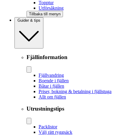
Topptur
Utförsåkning
Tillbaka till menyn
Guider & tips
Fjällinformation
Fjällvandring
Boende i fjällen
Båtar i fjällen
Priser, bokning & betalning i fjällstuga
Allt om fjällen
Utrustningstips
Packlistor
Välj rätt ryggsäck