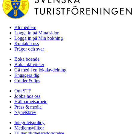
Bli medlem
Logga in på Mina sidor
Logga in på Min bokning
Kontakta oss
Frågor och svar
Boka boende
Boka aktiviteter
Gå med i en lokalavdelning
Engagera dig
Guider & tips
Om STF
Jobba hos oss
Hållbarhetsarbete
Press & media
Nyhetsbrev
Integritetspolicy
Medlemsvillkor
Tillgänglighetsredogörelse