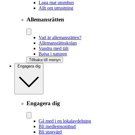
Laga mat utomhus
Allt om utrustning
Allemansrätten
Vad är allemansrätten?
Allemansrättsskolan
Vandra med tält
Bajsa i naturen
Tillbaka till menyn
Engagera dig
Engagera dig
Gå med i en lokalavdelning
Bli medlemsombud
Bli stugvärd