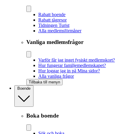
Rabatt boende
Rabatt tågresor
Tidningen Turist
Alla medlemsförmåner
Vanliga medlemsfrågor
Varför får jag inget fysiskt medlemskort?
Hur fungerar familjemedlemskapet?
Hur loggar jag in på Mina sidor?
Alla vanliga frågor
Tillbaka till menyn
Boende
Boka boende
Sök och boka