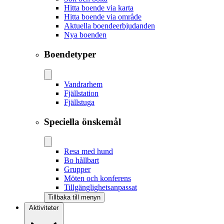
Hitta boende via karta
Hitta boende via område
Aktuella boendeerbjudanden
Nya boenden
Boendetyper
Vandrarhem
Fjällstation
Fjällstuga
Speciella önskemål
Resa med hund
Bo hållbart
Grupper
Möten och konferens
Tillgänglighetsanpassat
Tillbaka till menyn
Aktiviteter