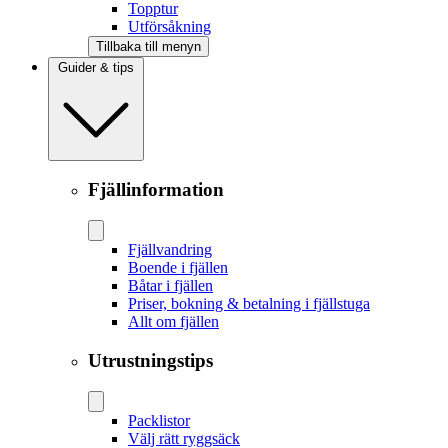
Topptur
Utförsåkning
Tillbaka till menyn
Guider & tips
Fjällinformation
Fjällvandring
Boende i fjällen
Båtar i fjällen
Priser, bokning & betalning i fjällstuga
Allt om fjällen
Utrustningstips
Packlistor
Välj rätt ryggsäck