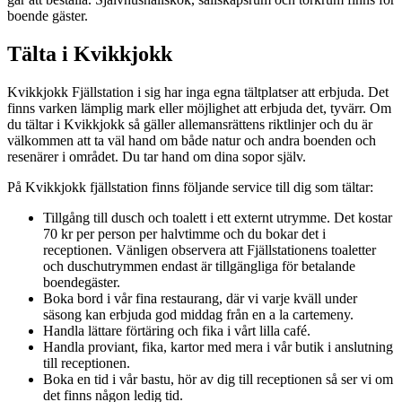
boende gäster.
Tälta i Kvikkjokk
Kvikkjokk Fjällstation i sig har inga egna tältplatser att erbjuda. Det
finns varken lämplig mark eller möjlighet att erbjuda det, tyvärr. Om
du tältar i Kvikkjokk så gäller allemansrättens riktlinjer och du är
välkommen att ta väl hand om både natur och andra boenden och
resenärer i området. Du tar hand om dina sopor själv.
På Kvikkjokk fjällstation finns följande service till dig som tältar:
Tillgång till dusch och toalett i ett externt utrymme. Det kostar
70 kr per person per halvtimme och du bokar det i
receptionen. Vänligen observera att Fjällstationens toaletter
och duschutrymmen endast är tillgängliga för betalande
boendegäster.
Boka bord i vår fina restaurang, där vi varje kväll under
säsong kan erbjuda god middag från en a la cartemeny.
Handla lättare förtäring och fika i vårt lilla café.
Handla proviant, fika, kartor med mera i vår butik i anslutning
till receptionen.
Boka en tid i vår bastu, hör av dig till receptionen så ser vi om
det finns någon ledig tid.