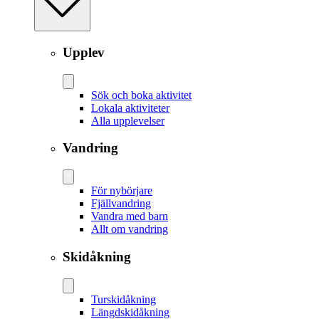
Upplev
Sök och boka aktivitet
Lokala aktiviteter
Alla upplevelser
Vandring
För nybörjare
Fjällvandring
Vandra med barn
Allt om vandring
Skidåkning
Tur­skidåkning
Längd­skidåkning