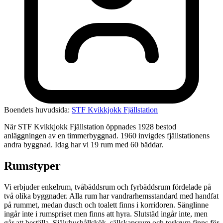
Boendets huvudsida:
STF Kvikkjokk Fjällstation
När STF Kvikkjokk Fjällstation öppnades 1928 bestod
anläggningen av en timmerbyggnad. 1960 invigdes fjällstationens
andra byggnad. Idag har vi 19 rum med 60 bäddar.
Rumstyper
Vi erbjuder enkelrum, tvåbäddsrum och fyrbäddsrum fördelade på
två olika byggnader. Alla rum har vandrarhemsstandard med handfat
på rummet, medan dusch och toalett finns i korridoren. Sänglinne
ingår inte i rumspriset men finns att hyra. Slutstäd ingår inte, men
går att beställa. Självhushållskök, sällskapsrum och torkrum finns för