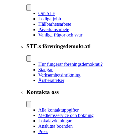
Om STF
Lediga jobb
Hållbarhetsarbete
Påverkansarbete
Vanliga frågor och svar
STF:s föreningsdemokrati
Hur fungerar föreningsdemokrati?
Stadgar
Verksamhetsinriktning
Årsberättelser
Kontakta oss
Alla kontaktuppgifter
Medlemsservice och bokning
Lokalavdelningar
Anslutna boenden
Press