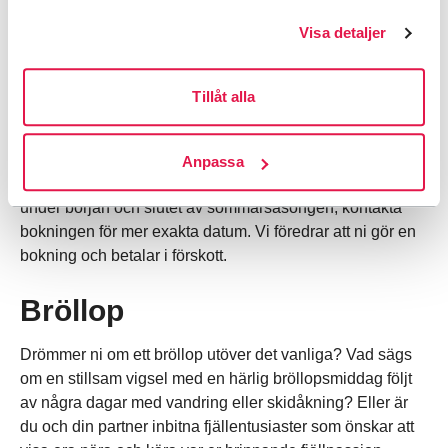
tider på året. Skolor i närområdet hänvisas till vår växel
Visa detaljer
och bokning för priser. För att er vistelse hos oss ska bli
så bra som möjligt vill vi ge er lite information om
fjällstationen.
Tillåt alla
Hos oss finns flera olika typer av boende, allt från rum för
två till flerbäddsrum med upp till 10 bäddar. För skolor
Anpassa
finns specialpriser som gäller under vintersäsongen samt
under början och slutet av sommarsäsongen, kontakta
bokningen för mer exakta datum. Vi föredrar att ni gör en
bokning och betalar i förskott.
Bröllop
Drömmer ni om ett bröllop utöver det vanliga? Vad sägs
om en stillsam vigsel med en härlig bröllopsmiddag följt
av några dagar med vandring eller skidåkning? Eller är
du och din partner inbitna fjällentusiaster som önskar att