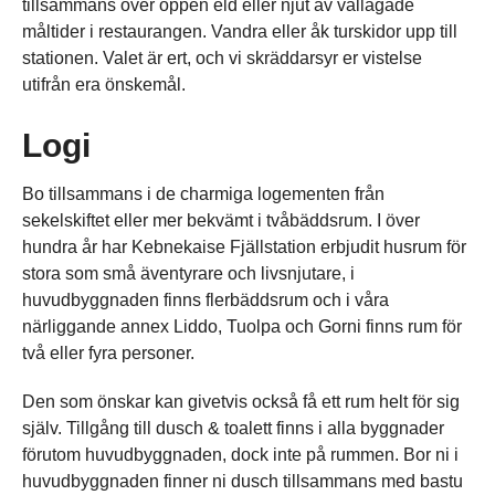
tillsammans över öppen eld eller njut av vällagade
måltider i restaurangen. Vandra eller åk turskidor upp till
stationen. Valet är ert, och vi skräddarsyr er vistelse
utifrån era önskemål.
Logi
Bo tillsammans i de charmiga logementen från
sekelskiftet eller mer bekvämt i tvåbäddsrum. I över
hundra år har Kebnekaise Fjällstation erbjudit husrum för
stora som små äventyrare och livsnjutare, i
huvudbyggnaden finns flerbäddsrum och i våra
närliggande annex Liddo, Tuolpa och Gorni finns rum för
två eller fyra personer.
Den som önskar kan givetvis också få ett rum helt för sig
själv. Tillgång till dusch & toalett finns i alla byggnader
förutom huvudbyggnaden, dock inte på rummen. Bor ni i
huvudbyggnaden finner ni dusch tillsammans med bastu