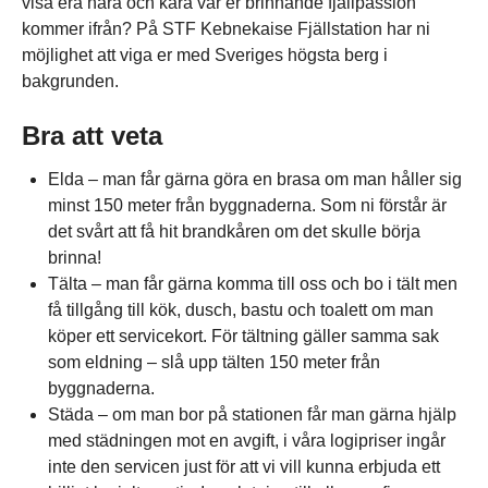
visa era nära och kära var er brinnande fjällpassion
kommer ifrån? På STF Kebnekaise Fjällstation har ni
möjlighet att viga er med Sveriges högsta berg i
bakgrunden.
Bra att veta
Elda – man får gärna göra en brasa om man håller sig
minst 150 meter från byggnaderna. Som ni förstår är
det svårt att få hit brandkåren om det skulle börja
brinna!
Tälta – man får gärna komma till oss och bo i tält men
få tillgång till kök, dusch, bastu och toalett om man
köper ett servicekort. För tältning gäller samma sak
som eldning – slå upp tälten 150 meter från
byggnaderna.
Städa – om man bor på stationen får man gärna hjälp
med städningen mot en avgift, i våra logipriser ingår
inte den servicen just för att vi vill kunna erbjuda ett