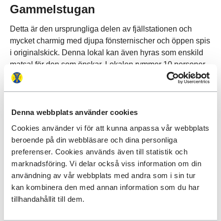
Gammelstugan
Detta är den ursprungliga delen av fjällstationen och
mycket charmig med djupa fönsternischer och öppen spis
i originalskick. Denna lokal kan även hyras som enskild
matsal för den som önskar. Lokalen rymmer 10 personer
för konferens sittandes kring ett stort bord, och som mest
16 personer för middag. Vid konferens finns tillgång till
blädderblock och projektor med duk. Konferensrum för
större grupper kan ordnas vid efterfrågan.
Denna webbplats använder cookies
Cookies använder vi för att kunna anpassa vår webbplats
Skolor
beroende på din webbläsare och dina personliga
preferenser. Cookies används även till statistik och
Lägerskola eller klassresa
marknadsföring. Vi delar också viss information om din
användning av vår webbplats med andra som i sin tur
Under året besöker många skolklasser oss vilket vi tycker
kan kombinera den med annan information som du har
är roligt. Barn och ungdomar är härliga och det är viktigt
tillhandahållit till dem.
att de får uppleva sitt land och lära känna naturen, just
därför har vi specialpriser för skolgrupper under vissa