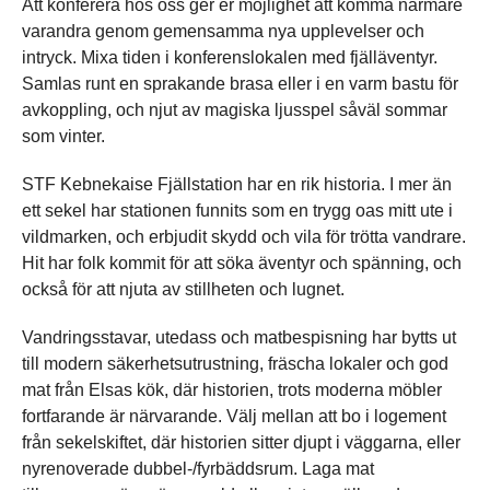
Att konferera hos oss ger er möjlighet att komma närmare
varandra genom gemensamma nya upplevelser och
intryck. Mixa tiden i konferenslokalen med fjälläventyr.
Samlas runt en sprakande brasa eller i en varm bastu för
avkoppling, och njut av magiska ljusspel såväl sommar
som vinter.
STF Kebnekaise Fjällstation har en rik historia. I mer än
ett sekel har stationen funnits som en trygg oas mitt ute i
vildmarken, och erbjudit skydd och vila för trötta vandrare.
Hit har folk kommit för att söka äventyr och spänning, och
också för att njuta av stillheten och lugnet.
Vandringsstavar, utedass och matbespisning har bytts ut
till modern säkerhetsutrustning, fräscha lokaler och god
mat från Elsas kök, där historien, trots moderna möbler
fortfarande är närvarande. Välj mellan att bo i logement
från sekelskiftet, där historien sitter djupt i väggarna, eller
nyrenoverade dubbel-/fyrbäddsrum. Laga mat