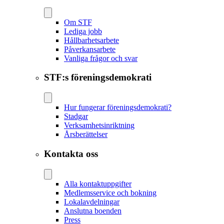
Om STF
Lediga jobb
Hållbarhetsarbete
Påverkansarbete
Vanliga frågor och svar
STF:s föreningsdemokrati
Hur fungerar föreningsdemokrati?
Stadgar
Verksamhetsinriktning
Årsberättelser
Kontakta oss
Alla kontaktuppgifter
Medlemsservice och bokning
Lokalavdelningar
Anslutna boenden
Press