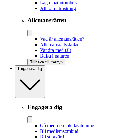
Laga mat utomhus
Allt om utrustning
Allemansrätten
Vad är allemansrätten?
Allemansrättsskolan
Vandra med tält
Bajsa i naturen
Tillbaka till menyn
Engagera dig
Engagera dig
Gå med i en lokalavdelning
Bli medlemsombud
Bli stugvärd