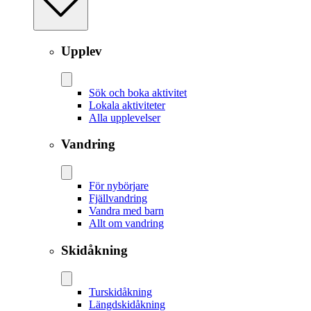
Upplev
Sök och boka aktivitet
Lokala aktiviteter
Alla upplevelser
Vandring
För nybörjare
Fjällvandring
Vandra med barn
Allt om vandring
Skidåkning
Tur­skidåkning
Längd­skidåkning