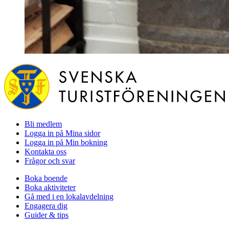
Bli medlem
Logga in på Mina sidor
Logga in på Min bokning
Kontakta oss
Frågor och svar
Boka boende
Boka aktiviteter
Gå med i en lokalavdelning
Engagera dig
Guider & tips