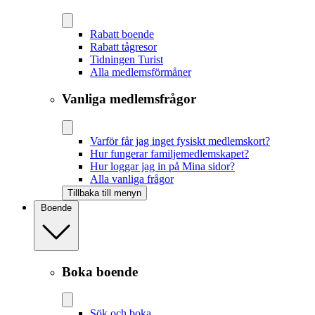
Rabatt boende
Rabatt tågresor
Tidningen Turist
Alla medlemsförmåner
Vanliga medlemsfrågor
Varför får jag inget fysiskt medlemskort?
Hur fungerar familjemedlemskapet?
Hur loggar jag in på Mina sidor?
Alla vanliga frågor
Tillbaka till menyn
Boende
Boka boende
Sök och boka