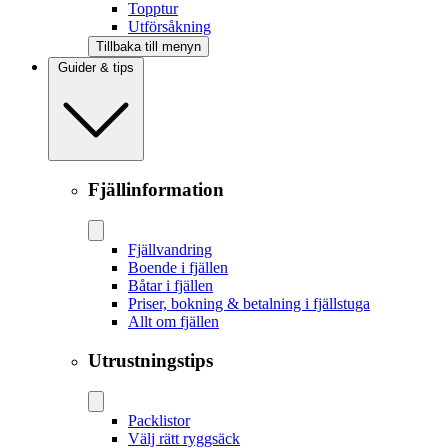
Topptur
Utförsåkning
Tillbaka till menyn
Guider & tips
Fjällinformation
Fjällvandring
Boende i fjällen
Båtar i fjällen
Priser, bokning & betalning i fjällstuga
Allt om fjällen
Utrustningstips
Packlistor
Välj rätt ryggsäck