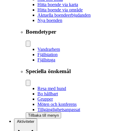
Hitta boende via karta
Hitta boende via område
Aktuella boendeerbjudanden
Nya boenden
Boendetyper
Vandrarhem
Fjällstation
Fjällstuga
Speciella önskemål
Resa med hund
Bo hållbart
Grupper
Möten och konferens
Tillgänglighetsanpassat
Tillbaka till menyn
Aktiviteter