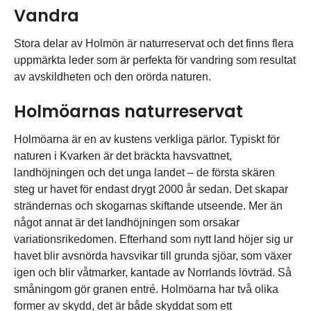
Vandra
Stora delar av Holmön är naturreservat och det finns flera
uppmärkta leder som är perfekta för vandring som resultat
av avskildheten och den orörda naturen.
Holmöarnas naturreservat
Holmöarna är en av kustens verkliga pärlor. Typiskt för
naturen i Kvarken är det bräckta havsvattnet,
landhöjningen och det unga landet – de första skären
steg ur havet för endast drygt 2000 år sedan. Det skapar
strändernas och skogarnas skiftande utseende. Mer än
något annat är det landhöjningen som orsakar
variationsrikedomen. Efterhand som nytt land höjer sig ur
havet blir avsnörda havsvikar till grunda sjöar, som växer
igen och blir våtmarker, kantade av Norrlands lövträd. Så
småningom gör granen entré. Holmöarna har två olika
former av skydd, det är både skyddat som ett