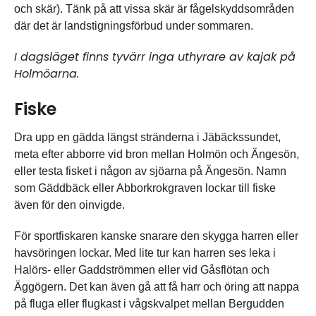
och skär). Tänk på att vissa skär är fågelskyddsområden
där det är landstigningsförbud under sommaren.
I dagsläget finns tyvärr inga uthyrare av kajak på
Holmöarna.
Fiske
Dra upp en gädda längst stränderna i Jäbäckssundet,
meta efter abborre vid bron mellan Holmön och Ängesön,
eller testa fisket i någon av sjöarna på Ängesön. Namn
som Gäddbäck eller Abborkrokgraven lockar till fiske
även för den oinvigde.
För sportfiskaren kanske snarare den skygga harren eller
havsöringen lockar. Med lite tur kan harren ses leka i
Halörs- eller Gaddströmmen eller vid Gåsflötan och
Äggögern. Det kan även gå att få harr och öring att nappa
på fluga eller flugkast i vågskvalpet mellan Bergudden