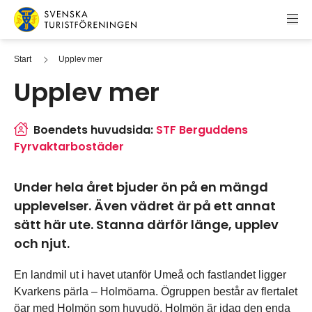
Hoppa till innehåll
Svenska Turistföreningen
Start
Upplev mer
Upplev mer
Boendets huvudsida:
STF Berguddens
Fyrvaktarbostäder
Under hela året bjuder ön på en mängd
upplevelser. Även vädret är på ett annat
sätt här ute. Stanna därför länge, upplev
och njut.
En landmil ut i havet utanför Umeå och fastlandet ligger
Kvarkens pärla – Holmöarna. Ögruppen består av flertalet
öar med Holmön som huvudö. Holmön är idag den enda