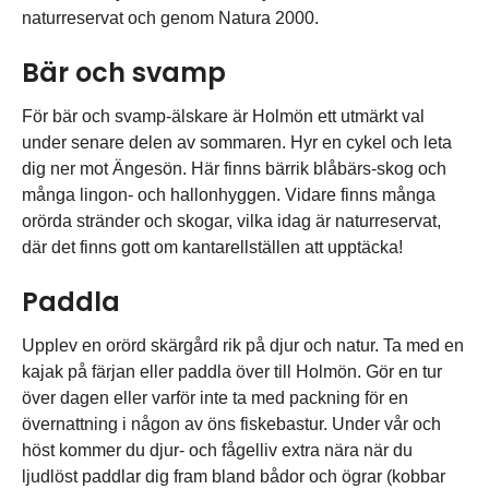
naturreservat och genom Natura 2000.
Bär och svamp
För bär och svamp-älskare är Holmön ett utmärkt val
under senare delen av sommaren. Hyr en cykel och leta
dig ner mot Ängesön. Här finns bärrik blåbärs-skog och
många lingon- och hallonhyggen. Vidare finns många
orörda stränder och skogar, vilka idag är naturreservat,
där det finns gott om kantarellställen att upptäcka!
Paddla
Upplev en orörd skärgård rik på djur och natur. Ta med en
kajak på färjan eller paddla över till Holmön. Gör en tur
över dagen eller varför inte ta med packning för en
övernattning i någon av öns fiskebastur. Under vår och
höst kommer du djur- och fågelliv extra nära när du
ljudlöst paddlar dig fram bland bådor och ögrar (kobbar