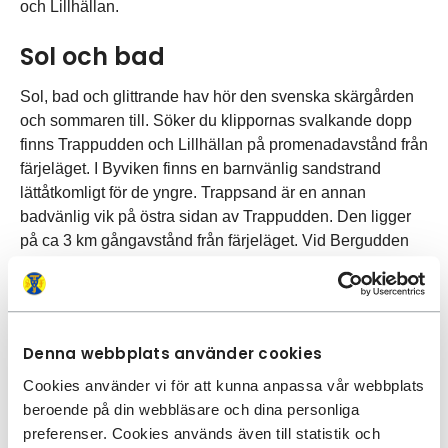
och Lillhällan.
Sol och bad
Sol, bad och glittrande hav hör den svenska skärgården
och sommaren till. Söker du klippornas svalkande dopp
finns Trappudden och Lillhällan på promenadavstånd från
färjeläget. I Byviken finns en barnvänlig sandstrand
lättåtkomligt för de yngre. Trappsand är en annan
badvänlig vik på östra sidan av Trappudden. Den ligger
på ca 3 km gångavstånd från färjeläget. Vid Bergudden
nedanför fyren finns fina solklippor med sol större delen
av dagen.
Holmöns båtmuseum
Denna webbplats använder cookies
Historia när den är som bäst. På Holmöns Båtmuseum får
Cookies använder vi för att kunna anpassa vår webbplats
du ta del av berättelser så som öns stolta kulturhistoria,
beroende på din webbläsare och dina personliga
dess båtbyggartraditioner och det forna vardagslivet.
preferenser. Cookies används även till statistik och