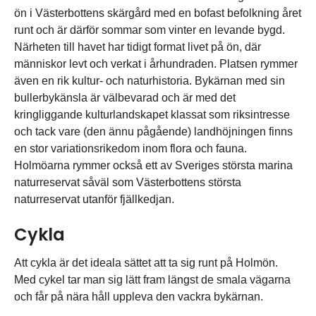
ön i Västerbottens skärgård med en bofast befolkning året
runt och är därför sommar som vinter en levande bygd.
Närheten till havet har tidigt format livet på ön, där
människor levt och verkat i århundraden. Platsen rymmer
även en rik kultur- och naturhistoria. Bykärnan med sin
bullerbykänsla är välbevarad och är med det
kringliggande kulturlandskapet klassat som riksintresse
och tack vare (den ännu pågående) landhöjningen finns
en stor variationsrikedom inom flora och fauna.
Holmöarna rymmer också ett av Sveriges största marina
naturreservat såväl som Västerbottens största
naturreservat utanför fjällkedjan.
Cykla
Att cykla är det ideala sättet att ta sig runt på Holmön.
Med cykel tar man sig lätt fram längst de smala vägarna
och får på nära håll uppleva den vackra bykärnan.