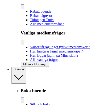
Rabatt boende
Rabatt tågresor
Tidningen Turist
Alla medlemsförmåner
Vanliga medlemsfrågor
Varför får jag inget fysiskt medlemskort?
Hur fungerar familjemedlemskapet?
Hur loggar jag in på Mina sidor?
Alla vanliga frågor
Tillbaka till menyn
Boende
Boka boende
Sök och boka