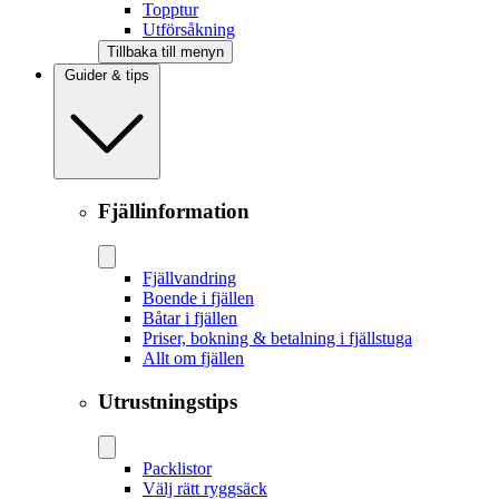
Topptur
Utförsåkning
Tillbaka till menyn
Guider & tips
Fjällinformation
Fjällvandring
Boende i fjällen
Båtar i fjällen
Priser, bokning & betalning i fjällstuga
Allt om fjällen
Utrustningstips
Packlistor
Välj rätt ryggsäck