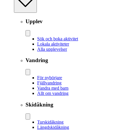
Upplev
Sök och boka aktivitet
Lokala aktiviteter
Alla upplevelser
Vandring
För nybörjare
Fjällvandring
Vandra med barn
Allt om vandring
Skidåkning
Tur­skidåkning
Längd­skidåkning