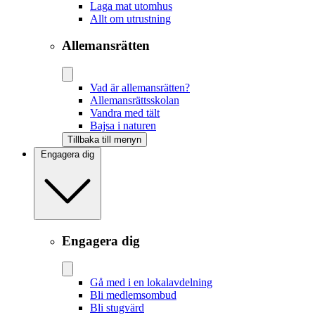
Laga mat utomhus
Allt om utrustning
Allemansrätten
Vad är allemansrätten?
Allemansrättsskolan
Vandra med tält
Bajsa i naturen
Tillbaka till menyn
Engagera dig
Engagera dig
Gå med i en lokalavdelning
Bli medlemsombud
Bli stugvärd