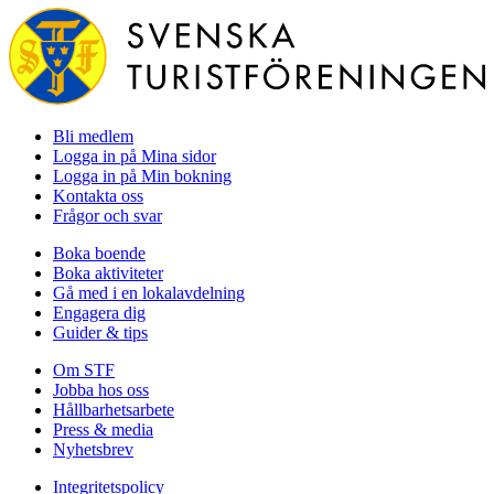
Bli medlem
Logga in på Mina sidor
Logga in på Min bokning
Kontakta oss
Frågor och svar
Boka boende
Boka aktiviteter
Gå med i en lokalavdelning
Engagera dig
Guider & tips
Om STF
Jobba hos oss
Hållbarhetsarbete
Press & media
Nyhetsbrev
Integritetspolicy