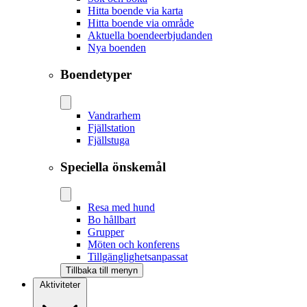
Hitta boende via karta
Hitta boende via område
Aktuella boendeerbjudanden
Nya boenden
Boendetyper
Vandrarhem
Fjällstation
Fjällstuga
Speciella önskemål
Resa med hund
Bo hållbart
Grupper
Möten och konferens
Tillgänglighetsanpassat
Tillbaka till menyn
Aktiviteter