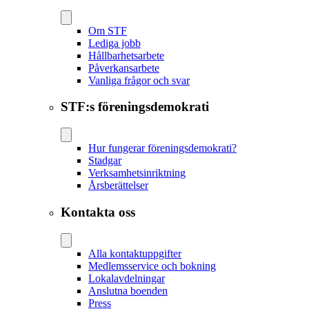
Om STF
Lediga jobb
Hållbarhetsarbete
Påverkansarbete
Vanliga frågor och svar
STF:s föreningsdemokrati
Hur fungerar föreningsdemokrati?
Stadgar
Verksamhetsinriktning
Årsberättelser
Kontakta oss
Alla kontaktuppgifter
Medlemsservice och bokning
Lokalavdelningar
Anslutna boenden
Press