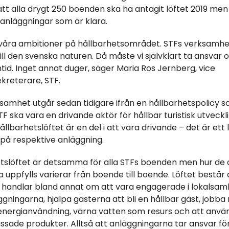
att alla drygt 250 boenden ska ha antagit löftet 2019 me
 anläggningar som är klara.
 våra ambitioner på hållbarhetsområdet. STFs verksamhe
ill den svenska naturen. Då måste vi självklart ta ansvar 
tid. Inget annat duger, säger Maria Ros Jernberg, vice
kreterare, STF.
samhet utgår sedan tidigare ifrån en hållbarhetspolicy s
TF ska vara en drivande aktör för hållbar turistisk utveckli
ållbarhetslöftet är en del i att vara drivande – det är ett lö
på respektive anläggning.
tslöftet är detsamma för alla STFs boenden men hur de o
uppfylls varierar från boende till boende. Löftet består 
 handlar bland annat om att vara engagerade i lokalsam
ggningarna, hjälpa gästerna att bli en hållbar gäst, jobb
nergianvändning, värna vatten som resurs och att anvä
ssade produkter. Alltså att anläggningarna tar ansvar för