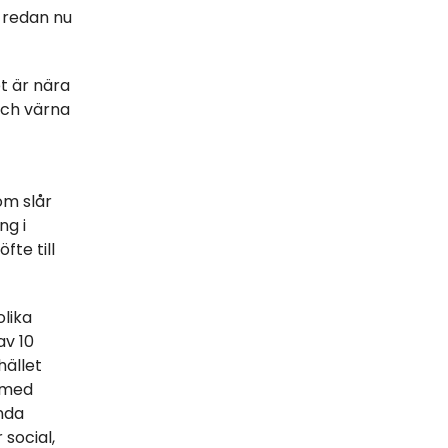
n redan nu
t är nära
och värna
om slår
ng i
fte till
lika
av 10
hället
a med
nda
 social,