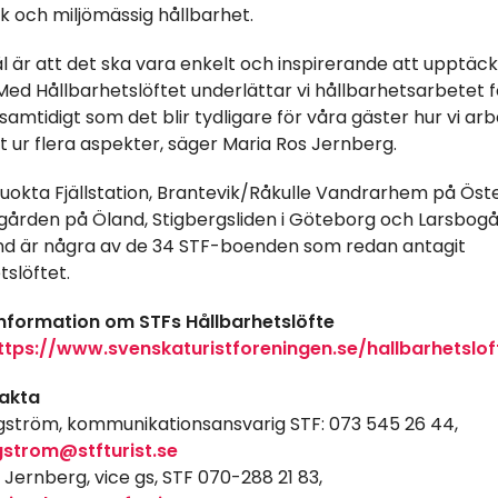
 och miljömässig hållbarhet.
l är att det ska vara enkelt och inspirerande att upptäc
 Med Hållbarhetslöftet underlättar vi hållbarhetsarbetet 
amtidigt som det blir tydligare för våra gäster hur vi a
t ur flera aspekter, säger Maria Ros Jernberg.
luokta Fjällstation, Brantevik/Råkulle Vandrarhem på Öst
gården på Öland, Stigbergsliden i Göteborg och Larsbogå
nd är några av de 34 STF-boenden som redan antagit
tslöftet.
information om STFs Hållbarhetslöfte
ttps://www.svenskaturistforeningen.se/hallbarhetslof
takta
ström, kommunikationsansvarig STF: 073 545 26 44,
gstrom@stfturist.se
 Jernberg, vice gs, STF 070-288 21 83,