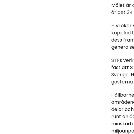
Målet är 
är det 34
– Vi ökar
kopplad t
dess fram
generalse
STFs verk
fast att S
Sverige. H
gästerna 
Hållbarhe
områdena 
delar och
runt anlä
minskad e
miljöanpa