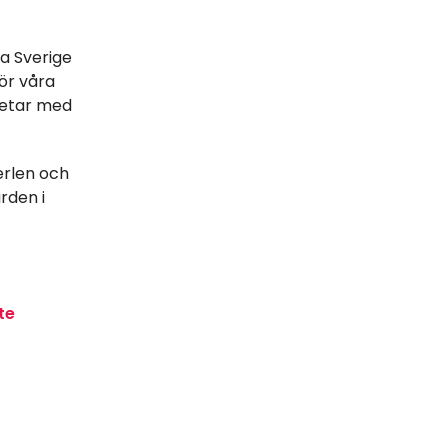
ka Sverige
för våra
rbetar med
erlen och
rden i
te