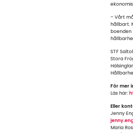
ekonomisk
– Vårt må
hållbart.
boenden s
hållbarhe
STF Salto
Stora Frö
Hälsingla
Hållbarhe
För mer 
Läs här:
h
Eller kon
Jenny Eng
jenny.en
Maria Ros