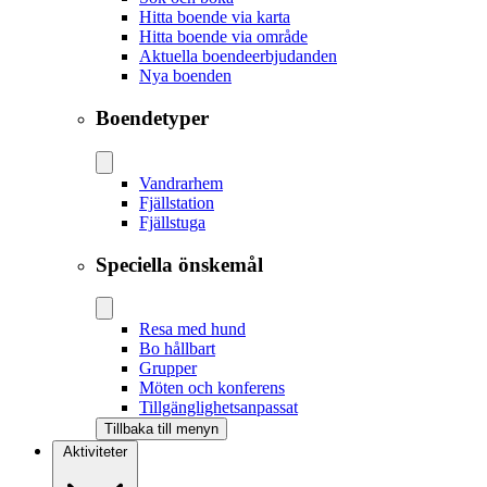
Hitta boende via karta
Hitta boende via område
Aktuella boendeerbjudanden
Nya boenden
Boendetyper
Vandrarhem
Fjällstation
Fjällstuga
Speciella önskemål
Resa med hund
Bo hållbart
Grupper
Möten och konferens
Tillgänglighetsanpassat
Tillbaka till menyn
Aktiviteter