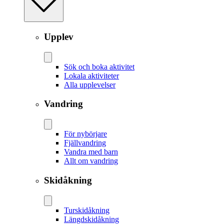
Upplev
Sök och boka aktivitet
Lokala aktiviteter
Alla upplevelser
Vandring
För nybörjare
Fjällvandring
Vandra med barn
Allt om vandring
Skidåkning
Tur­skidåkning
Längd­skidåkning