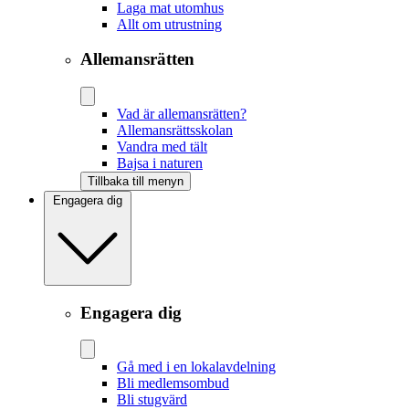
Laga mat utomhus
Allt om utrustning
Allemansrätten
Vad är allemansrätten?
Allemansrättsskolan
Vandra med tält
Bajsa i naturen
Tillbaka till menyn
Engagera dig
Engagera dig
Gå med i en lokalavdelning
Bli medlemsombud
Bli stugvärd