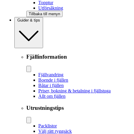
Topptur
Utförsåkning
Tillbaka till menyn
Guider & tips
Fjällinformation
Fjällvandring
Boende i fjällen
Båtar i fjällen
Priser, bokning & betalning i fjällstuga
Allt om fjällen
Utrustningstips
Packlistor
Välj rätt ryggsäck