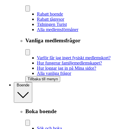
Rabatt boende
Rabatt tågresor
Tidningen Turist
Alla medlemsförmåner
Vanliga medlemsfrågor
Varför får jag inget fysiskt medlemskort?
Hur fungerar familjemedlemskapet?
Hur loggar jag in på Mina sidor?
Alla vanliga frågor
Tillbaka till menyn
Boende
Boka boende
Sök och boka