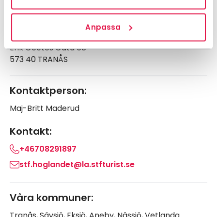
Adress:
STF Höglandet Lokalavdelning
Anpassa
c/o Maj-Britt Maderud
Erik Geetes Gata 68
573 40 TRANÅS
Kontaktperson:
Maj-Britt Maderud
Kontakt:
+46708291897
stf.hoglandet@la.stfturist.se
Våra kommuner:
Tranås, Sävsjö, Eksjö, Aneby, Nässjö, Vetlanda