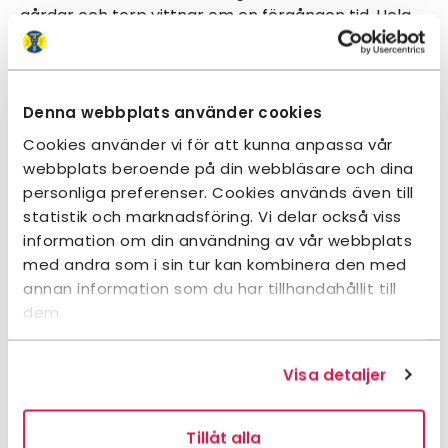
gårdar och torp vittnar om en förgången tid. Hela
trästaden Eksjö är ett kulturminne i sig, som har
vårdats så väl att staden fått utmärkelse. Och det
relativt nybildade kulturreservatet Åsens by visar
hur en småländsk bondby kunde te sig vid
Denna webbplats använder cookies
sekelskiftet 1900.
Cookies använder vi för att kunna anpassa vår
webbplats beroende på din webbläsare och dina
Lokalavdelningen värnar om att besöka företag
personliga preferenser. Cookies används även till
och institutioner, men också museum och
statistik och marknadsföring. Vi delar också viss
kulturminnen. Natur- och kulturvandringar ingår
information om din användning av vår webbplats
också i utbudet. Olika resor görs till olika landskap.
med andra som i sin tur kan kombinera den med
annan information som du har tillhandahållit till
dem.
Dokument
Visa detaljer
Kontakt och information
Tillåt alla