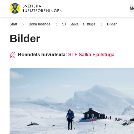
Hoppa till innehåll
M
Svenska Turistföreningen
Start
Boka boende
STF Sälka Fjällstuga
Bilder
Bilder
Gå med
Om ST
Fjä
Logga 
Lediga
Boen
Boendets huvudsida:
STF Sälka Fjällstuga
Medlem
Hållbar
Båta
Påverk
Pris
Vanliga
Allt