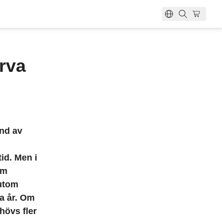
arva
emskort?
ten?
et?
bokning
an
e
und av
tid. Men i
om
sutom
ta år. Om
hövs fler