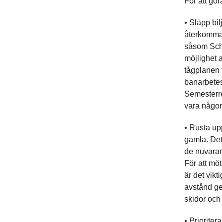
För att gör
• Släpp bil
återkomman
såsom Schwe
möjlighet a
tågplanen 
banarbetes
Semesterres
vara någon
• Rusta up
gamla. Det 
de nuvaran
För att möt
är det vikt
avstånd ge
skidor oc
• Prioriter