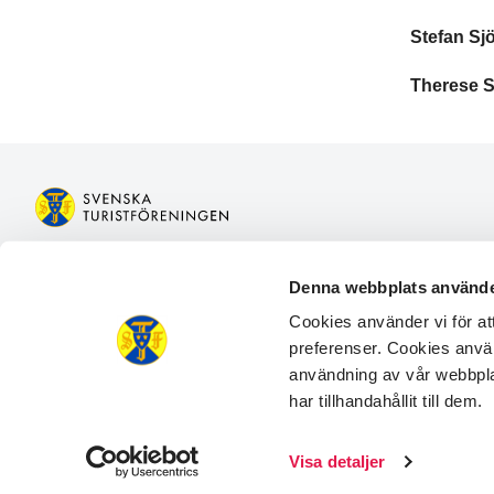
Stefan Sj
Therese S
Bli medlem
Boka boen
Denna webbplats använde
Logga in på Mina sidor
Boka aktivit
Cookies använder vi för a
Logga in på Min bokning
Gå med i en
preferenser. Cookies använ
Kontakta oss
Engagera d
användning av vår webbpl
Frågor och svar
Guider & tip
har tillhandahållit till dem.
Facebook
Instagram
LinkedIn
Visa detaljer