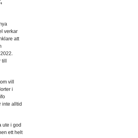
,
 nya
el verkar
klare att
h
 2022.
till
om vill
orter i
ifo
inte alltid
a ute i god
en ett helt