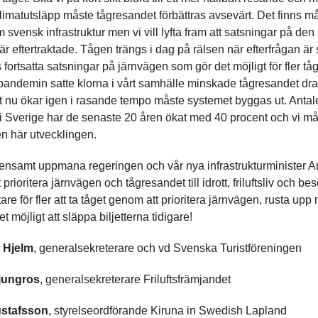
limatutsläpp måste tågresandet förbättras avsevärt. Det finns 
 svensk infrastruktur men vi vill lyfta fram att satsningar på de
r eftertraktade. Tågen trängs i dag på rälsen när efterfrågan är 
fortsatta satsningar på järnvägen som gör det möjligt för fler tåg 
 pandemin satte klorna i vårt samhälle minskade tågresandet dra
t nu ökar igen i rasande tempo måste systemet byggas ut. Antal
i Sverige har de senaste 20 åren ökat med 40 procent och vi m
en här utvecklingen.
mensamt uppmana regeringen och vår nya infrastrukturminister 
 prioritera järnvägen och tågresandet till idrott, friluftsliv och be
tare för fler att ta tåget genom att prioritera järnvägen, rusta upp
t möjligt att släppa biljetterna tidigare!
 Hjelm
, generalsekreterare och vd Svenska Turistföreningen
Ljungros
, generalsekreterare Friluftsfrämjandet
ustafsson
, styrelseordförande Kiruna in Swedish Lapland