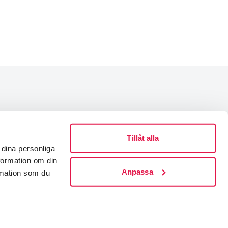
Integritetspolicy
Tillåt alla
Medlemsvillkor
dina personliga
Tillgänglighetsredogörelse
nformation om din
Visselblåsning
Anpassa
rmation som du
Cookies