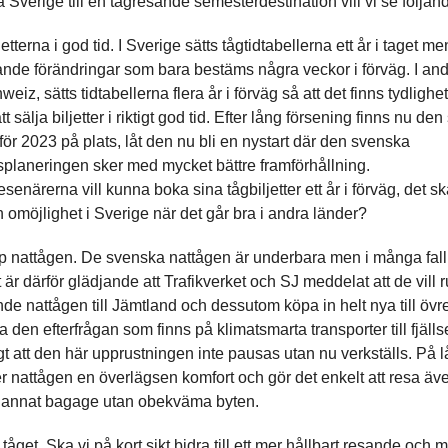
a Sverige till en tågresande semesterdestination vill vi se följan
jetterna i god tid. I Sverige sätts tågtidtabellerna ett år i taget 
de förändringar som bara bestäms några veckor i förväg. I and
iz, sätts tidtabellerna flera år i förväg så att det finns tydlighe
tt sälja biljetter i riktigt god tid. Efter lång försening finns nu de
för 2023 på plats, låt den nu bli en nystart där den svenska
planeringen sker med mycket bättre framförhållning.
enärerna vill kunna boka sina tågbiljetter ett år i förväg, det sk
 omöjlighet i Sverige när det går bra i andra länder?
p nattågen. De svenska nattågen är underbara men i många fall
är därför glädjande att Trafikverket och SJ meddelat att de vill 
de nattågen till Jämtland och dessutom köpa in helt nya till övr
a den efterfrågan som finns på klimatsmarta transporter till fjäl
igt att den här upprustningen inte pausas utan nu verkställs. På 
r nattågen en överlägsen komfort och gör det enkelt att resa ä
h annat bagage utan obekväma byten.
a tåget. Ska vi på kort sikt bidra till ett mer hållbart resande och 