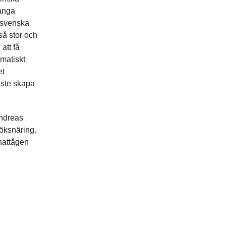
många
n svenska
så stor och
att få
matiskt
et
åste skapa
Andreas
söksnäring.
 nattågen