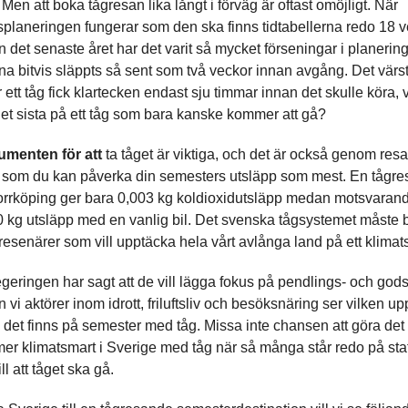
. Men att boka tågresan lika långt i förväg är oftast omöjligt. När
planeringen fungerar som den ska finns tidtabellerna redo 18 v
 det senaste året har det varit så mycket förseningar i planering
rna bitvis släppts så sent som två veckor innan avgång. Det värsta
r ett tåg fick klartecken endast sju timmar innan det skulle köra,
 det sista på ett tåg som bara kanske kommer att gå?
umenten för att
ta tåget är viktiga, och det är också genom resan
som du kan påverka din semesters utsläpp som mest. En tågre
rrköping ger bara 0,003 kg koldioxidutsläpp medan motsvarand
0 kg utsläpp med en vanlig bil. Det svenska tågsystemet måste bl
 resenärer som vill upptäcka hela vårt avlånga land på ett klimats
geringen har sagt att de vill lägga fokus på pendlings- och gods
 vi aktörer inom idrott, friluftsliv och besöksnäring ser vilken 
n det finns på semester med tåg. Missa inte chansen att göra det 
er klimatsmart i Sverige med tåg när så många står redo på sta
ll att tåget ska gå.