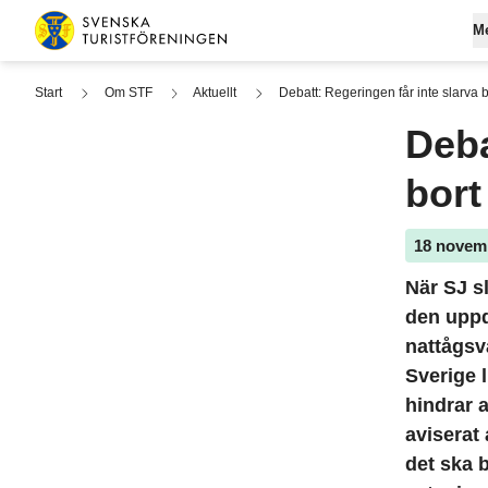
Hoppa till innehåll
M
Svenska Turistföreningen
Start
Om STF
Aktuellt
Debatt: Regeringen får inte slarva bo
Deba
Gå med
Om ST
Fjä
bort
Logga 
Lediga
Boen
Medlem
Hållbar
Båta
18 novem
Påverk
Pris
När SJ s
Vanliga
Allt
den uppd
nattågsva
Sverige 
hindrar a
aviserat
det ska b