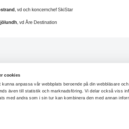
östrand
, vd och koncernchef SkiStar
jölundh
, vd Åre Destination
de
Om STF
r cookies
eter
Jobba hos oss
tt kunna anpassa vår webbplats beroende på din webbläsare och 
 lokalavdelning
Hållbarhetsarbete
ds även till statistik och marknadsföring. Vi delar också viss i
ig
Press & media
ats med andra som i sin tur kan kombinera den med annan info
s
Nyhetsbrev