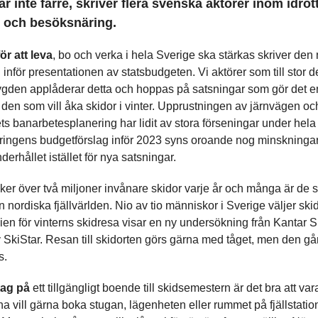
r inte färre, skriver flera svenska aktörer inom idrott
iv och besöksnäring.
ör att leva
, bo och verka i hela Sverige ska stärkas skriver den
inför presentationen av statsbudgeten. Vi aktörer som till stor d
gden applåderar detta och hoppas på satsningar som gör det en
r den som vill åka skidor i vinter. Upprustningen av järnvägen oc
ets banarbetesplanering har lidit av stora förseningar under hela
ringens budgetförslag inför 2023 syns oroande nog minskningar 
erhållet istället för nya satsningar.
åker över två miljoner invånare skidor varje år och många är de s
nordiska fjällvärlden. Nio av tio människor i Sverige väljer skid
en för vinterns skidresa visar en ny undersökning från Kantar S
 SkiStar. Resan till skidorten görs gärna med tåget, men den går 
s.
 tag på
ett tillgängligt boende till skidsemestern är det bra att var
na vill gärna boka stugan, lägenheten eller rummet på fjällstation