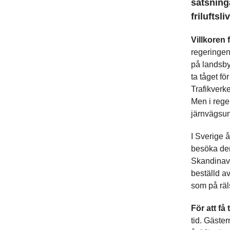
satsninga
friluftsl
Villkoren f
regeringen 
på landsby
ta tåget fö
Trafikverk
Men i rege
järnvägsund
I Sverige 
besöka den 
Skandinavi
beställd av
som på räl
För att få
tid. Gäster