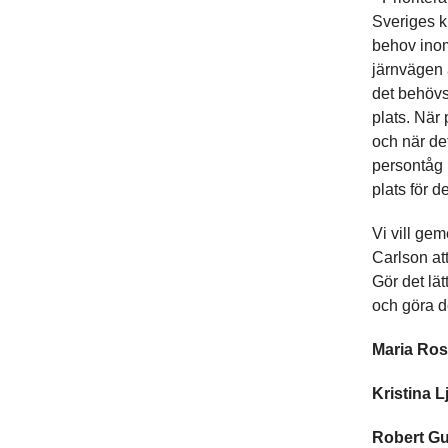
Sveriges k
behov inom
järnvägen ä
det behövs 
plats. När
och när de
persontåg 
plats för d
Vi vill ge
Carlson att
Gör det lät
och göra de
Maria Ros
Kristina 
Robert G