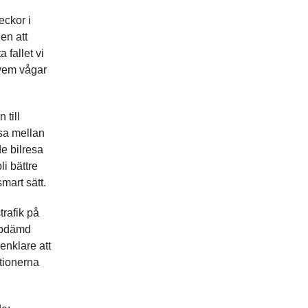
eckor i
en att
 fallet vi
 vem vågar
 till
sa mellan
e bilresa
i bättre
mart sätt.
trafik på
uppdämd
enklare att
tionerna