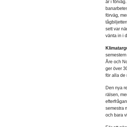
år i förväg
banarbetes
förväg, men
tågbiljette
sett var nä
vänta in i
Klimatarg
semestern 
Åre och No
ger över 3
för alla de
Den nya re
rälsen, men
efterfråga
semestra m
och bara vi