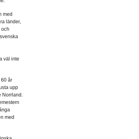
de:
men med
ra länder,
t och
n svenska
a väl inte
 60 år
rusta upp
e Norrland.
lsemestern
långa
ven med
minska