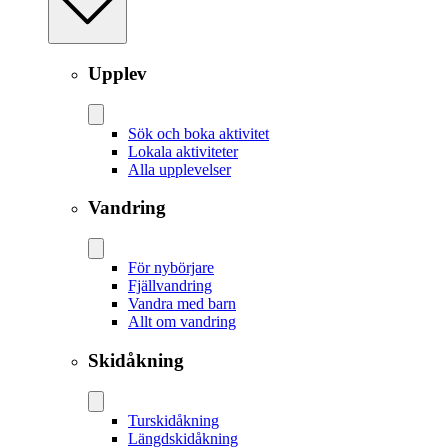
Upplev
Sök och boka aktivitet
Lokala aktiviteter
Alla upplevelser
Vandring
För nybörjare
Fjällvandring
Vandra med barn
Allt om vandring
Skidåkning
Tur­skidåkning
Längd­skidåkning