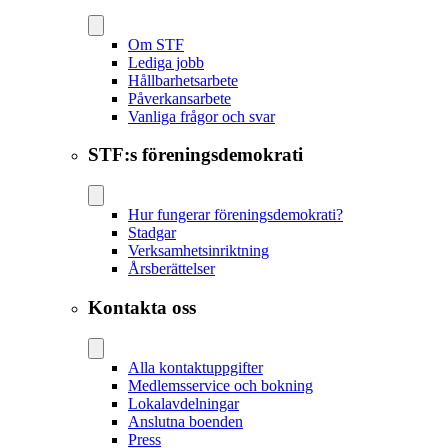
Om STF
Lediga jobb
Hållbarhetsarbete
Påverkansarbete
Vanliga frågor och svar
STF:s föreningsdemokrati
Hur fungerar föreningsdemokrati?
Stadgar
Verksamhetsinriktning
Årsberättelser
Kontakta oss
Alla kontaktuppgifter
Medlemsservice och bokning
Lokalavdelningar
Anslutna boenden
Press