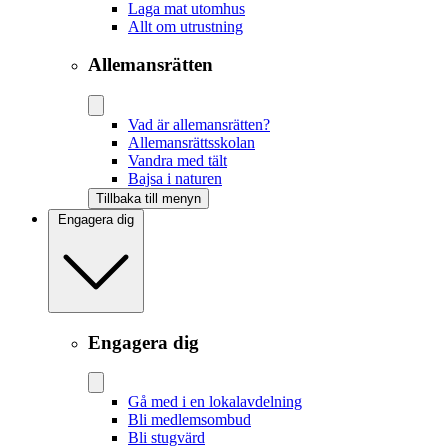
Laga mat utomhus
Allt om utrustning
Allemansrätten
Vad är allemansrätten?
Allemansrättsskolan
Vandra med tält
Bajsa i naturen
Tillbaka till menyn
Engagera dig
Engagera dig
Gå med i en lokalavdelning
Bli medlemsombud
Bli stugvärd