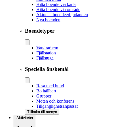
Hitta boende via karta
Hitta boende via område
Aktuella boendeerbjudanden
Nya boenden
Boendetyper
Vandrarhem
Fjällstation
Fjällstuga
Speciella önskemål
Resa med hund
Bo hållbart
Grupper
Möten och konferens
Tillgänglighetsanpassat
Tillbaka till menyn
Aktiviteter