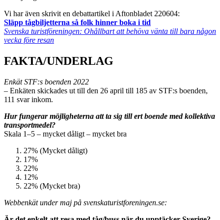
Vi har även skrivit en debattartikel i Aftonbladet 220604:
Släpp tågbiljetterna så folk hinner boka i tid
Svenska turistföreningen: Ohållbart att behöva vänta till bara någon
vecka före resan
FAKTA/UNDERLAG
Enkät STF:s boenden 2022
– Enkäten skickades ut till den 26 april till 185 av STF:s boenden,
111 svar inkom.
Hur fungerar möjligheterna att ta sig till ert boende med kollektiva
transportmedel?
Skala 1–5 – mycket dåligt – mycket bra
27% (Mycket dåligt)
17%
22%
12%
22% (Mycket bra)
Webbenkät under maj på svenskaturistforeningen.se:
Är det enkelt att resa med tåg/buss när du upptäcker Sverige?