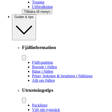
Topptur
Utförsåkning
Tillbaka till menyn
Guider & tips
Fjällinformation
Fjällvandring
Boende i fjällen
Båtar i fjällen
Priser, bokning & betalning i fjällstuga
Allt om fjällen
Utrustningstips
Packlistor
Välj rätt ryggsäck