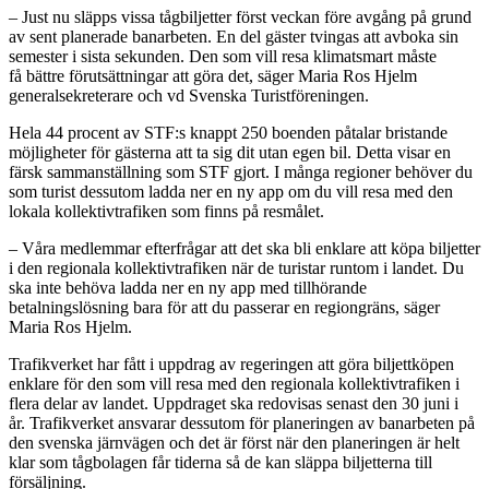
– Just nu släpps vissa tågbiljetter först veckan före avgång på grund
av sent planerade banarbeten. En del gäster tvingas att avboka sin
semester i sista sekunden. Den som vill resa klimatsmart måste
få bättre förutsättningar att göra det, säger Maria Ros Hjelm
generalsekreterare och vd Svenska Turistföreningen.
Hela 44 procent av STF:s knappt 250 boenden påtalar bristande
möjligheter för gästerna att ta sig dit utan egen bil. Detta visar en
färsk sammanställning som STF gjort. I många regioner behöver du
som turist dessutom ladda ner en ny app om du vill resa med den
lokala kollektivtrafiken som finns på resmålet.
– Våra medlemmar efterfrågar att det ska bli enklare att köpa biljetter
i den regionala kollektivtrafiken när de turistar runtom i landet. Du
ska inte behöva ladda ner en ny app med tillhörande
betalningslösning bara för att du passerar en regiongräns, säger
Maria Ros Hjelm.
Trafikverket har fått i uppdrag av regeringen att göra biljettköpen
enklare för den som vill resa med den regionala kollektivtrafiken i
flera delar av landet. Uppdraget ska redovisas senast den 30 juni i
år. Trafikverket ansvarar dessutom för planeringen av banarbeten på
den svenska järnvägen och det är först när den planeringen är helt
klar som tågbolagen får tiderna så de kan släppa biljetterna till
försäljning.