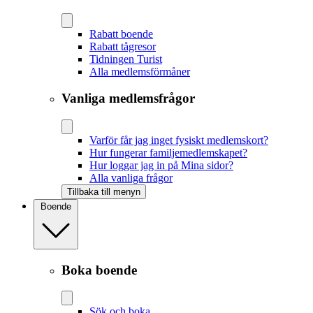
Rabatt boende
Rabatt tågresor
Tidningen Turist
Alla medlemsförmåner
Vanliga medlemsfrågor
Varför får jag inget fysiskt medlemskort?
Hur fungerar familjemedlemskapet?
Hur loggar jag in på Mina sidor?
Alla vanliga frågor
Tillbaka till menyn
Boende
Boka boende
Sök och boka