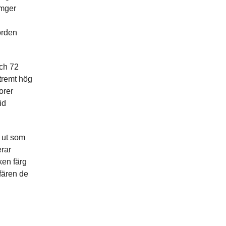
omger
orden
och 72
xtremt hög
orer
id
r ut som
erar
ken färg
sfären de