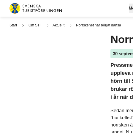
Hoppa till innehåll
M
Svenska Turistföreningen
Start
Om STF
Aktuellt
Norrskenet har börjat dansa
Norr
Gå med
Om ST
Fjä
Logga 
Lediga
Boen
30 septe
Medlem
Hållbar
Båta
Pressmed
Påverk
Pris
uppleva n
hörn til
Vanliga
Allt
brukar rö
i år när
Sedan mer 
”bucketlist
norrsken är
landet. Nu