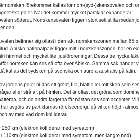
r norrsken förekommer kallas for norr-(syd-)skensovalen och 
gnetiska poler. När det kommer mycket partiklar expanderar
valen söderut. Norrskensovalen ligger i stort sett stilla medan j
der den.
valen befinner sig oftast i den s.k. norrskenszonen mellan 65 
titud. Abisko nationalpark ligger mitt i norrskenszonen, har en e
fri himmel och mycket lite ljusföroreningar. Dessa tre nyckelfakt
varför norrsken kan ses så ofta över Abisko. Samma sak händer v
då kallas det sydsken på svenska och aurora australis på latin.
av jordens poler bildas ett grönt, lila, blått eller rött sken som se
bågar eller strålar, på himlen. Det är oftast det gröna som domin
ätterna, och de andra färgerna får nästan ses som accenter. Vil
 har avgörs av partiklarnas rörelseenergi, på vilken höjd i atmo
, och av med vad dom kolliderar.
 250 km (elektron kolliderar med syreatom)
r 110km (elektron kolliderar med syreatom, men längre ned)