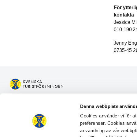
För ytterl
kontakta
Jessica Mi
010-190 24
Jenny Eng
0735-45 26
Bli medlem
Boka boen
Denna webbplats använde
Logga in på Mina sidor
Boka aktivit
Cookies använder vi för a
Logga in på Min bokning
Gå med i en
preferenser. Cookies använ
Kontakta oss
Engagera d
användning av vår webbpl
Frågor och svar
Guider & tip