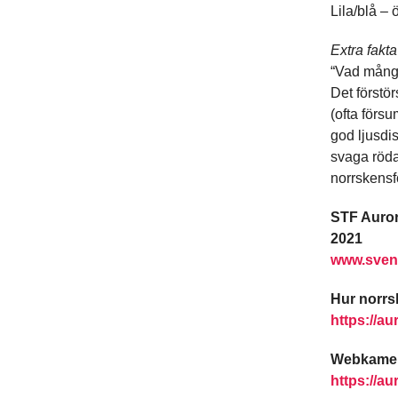
Lila/blå –
Extra fakta
“Vad många
Det förstör
(ofta förs
god ljusdis
svaga röda
norrskensfo
STF Auror
2021
www.svens
Hur norrs
https://au
Webkamera
https://au