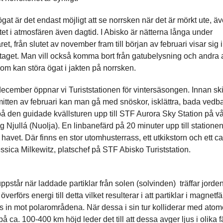
ögat är det endast möjligt att se norrsken när det är mörkt ute, ä
itet i atmosfären även dagtid. I Abisko är nätterna långa under
ret, från slutet av november fram till början av februari visar sig 
aget. Man vill också komma bort från gatubelysning och andra ar
som kan störa ögat i jakten på norrsken.
ecember öppnar vi Turiststationen för vintersäsongen. Innan s
itten av februari kan man gå med snöskor, isklättra, bada vedba
på den guidade kvällsturen upp till STF Aurora Sky Station på vå
Njullá (Nuolja). En linbanefärd på 20 minuter upp till statione
havet. Där finns en stor utomhusterrass, ett utkikstorn och ett ca
essica Milkewitz, platschef på STF Abisko Turiststation.
ppstår när laddade partiklar från solen (solvinden) träffar jorde
verförs energi till detta vilket resulterar i att partiklar i magnetfä
s in mot polarområdena. När dessa i sin tur kolliderar med atom
å ca. 100-400 km höjd leder det till att dessa avger ljus i olika f