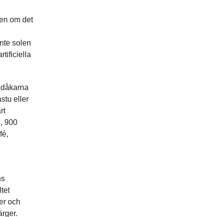
ven om det
inte solen
tificiella
kidåkarna
stu eller
rt
n, 900
fé,
ns
ltet
er och
ärger.