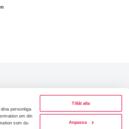
en
Integritetspolicy
Tillåt alla
Medlemsvillkor
dina personliga
Tillgänglighetsredogörelse
nformation om din
Visselblåsning
Anpassa
rmation som du
Cookies