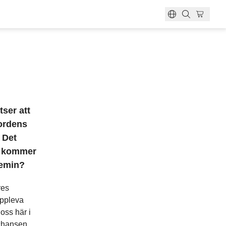
emskort?
ten?
et?
bokning
an
e
ser att
jordens
 Det
ka kommer
demin?
res
uppleva
oss här i
 chansen,