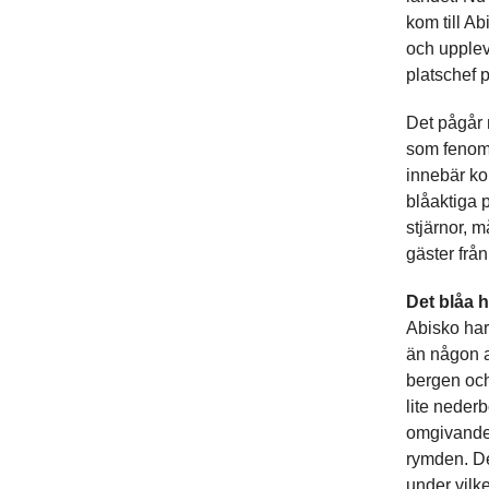
kom till A
och uppleva
platschef 
Det pågår 
som fenomen
innebär ko
blåaktiga p
stjärnor, 
gäster från
Det blåa h
Abisko har 
än någon a
bergen och
lite nederb
omgivande t
rymden. De
under vilke