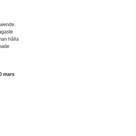
rseende.
vagaste
man hålla
rmade
0 mars