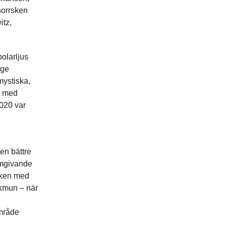
norrsken
itz,
olarljus
ige
mystiska,
et med
2020 var
ken bättre
omgivande
rsken med
olkmun – när
område