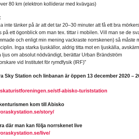
 över 80 km (elektron kolliderar med kvävgas)
:
 inte tänker på är att det tar 20–30 minuter att få ett bra mörke
s på ett ögonblick om man tex. tittar i mobilen. Vill man se de s
ummade och enligt min mening vackraste norrskenen) så måste 
ciplin. Inga starka ljuskällor, aldrig titta mot en ljuskälla, avskä
 ljus om absolut nödvändigt, berättar Urban Brändström
rskare vid Institutet för rymdfysik (IRF)”
a Sky Station och linbanan är öppen 13 december 2020 – 2
katuristforeningen.se/stf-abisko-turiststation
kenturismen kom till Abisko
roraskystation.se/story/
 där man kan följa norrskenet live
roraskystation.se/live/