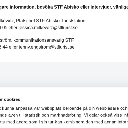
igare information, besöka STF Abisko eller intervjuer, vänlig
lkéwitz, Platschef STF Abisko Turiststation
 05 eller jessica.milkewitz@stfturist.se
ström, kommunikationsansvarig STF
 44 eller jenny.engstrom@stfturist.se
de
Om STF
r cookies
eter
Jobba hos oss
tt kunna anpassa vår webbplats beroende på din webbläsare och 
 lokalavdelning
Hållbarhetsarbete
ds även till statistik och marknadsföring. Vi delar också viss i
ig
Press & media
ats med andra som i sin tur kan kombinera den med annan info
s
Nyhetsbrev