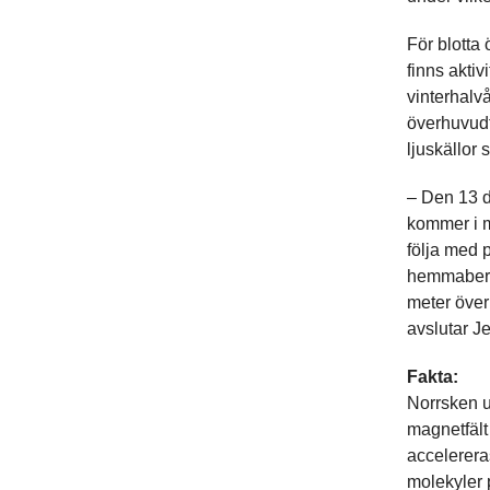
För blotta 
finns aktiv
vinterhalvå
överhuvudt
ljuskällor 
– Den 13 d
kommer i m
följa med 
hemmaberg 
meter över 
avslutar J
Fakta:
Norrsken u
magnetfält ö
accelerera
molekyler p