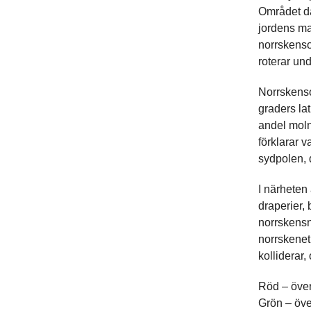
Området dä
jordens ma
norrskenso
roterar un
Norrskenso
graders la
andel moln
förklarar 
sydpolen, 
I närheten 
draperier, 
norrskensn
norrskenet
kolliderar
Röd – över
Grön – öve