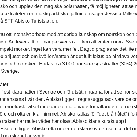
bisko och upplev den magiska polarnatten, få möjligheten att se 
 aktiviteter i en mäktig arktiska fjällmiljön säger Jessica Milkew
på STF Abisko Turiststation.
nu ett intensivt arbete med att sprida kunskap om norrsken och p
. Än lever allt för många svenskar i tron att vinter i norra Sver
mpakt mörker. Inget kan vara mer fel. Dagtid präglas av det lite 
olarljuset och om kvällen/natten är det fullt fokus på himlavalv
måne och norrsken. Endast ca 3 000 norrskensgästnätter (30%) 
 Sverige.
ålet
flest klara nätter i Sverige och förutsättningarna för att se norrs
nnanstans i världen. Abisko ligger i regnskugga tack vare de 
 Torneträsk, vilket innebär optimala väderförhållanden för nor
örd och ofta en klar himmel. Abisko kallas för ”det blå hålet” i f
rakter har mulet väder har oftast Abisko klar sikt rakt upp i
ssutom ligger Abisko ofta under norrskensovalen som är det 
t norrskenet är synligt.