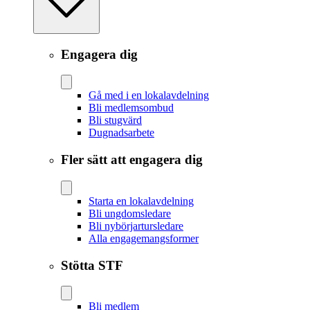
Engagera dig
Gå med i en lokalavdelning
Bli medlemsombud
Bli stugvärd
Dugnadsarbete
Fler sätt att engagera dig
Starta en lokalavdelning
Bli ungdomsledare
Bli nybörjartursledare
Alla engagemangsformer
Stötta STF
Bli medlem