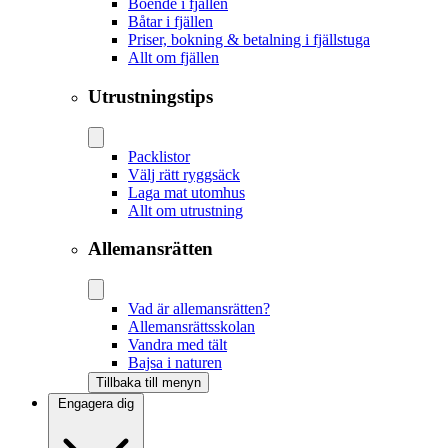
Boende i fjällen
Båtar i fjällen
Priser, bokning & betalning i fjällstuga
Allt om fjällen
Utrustningstips
Packlistor
Välj rätt ryggsäck
Laga mat utomhus
Allt om utrustning
Allemansrätten
Vad är allemansrätten?
Allemansrättsskolan
Vandra med tält
Bajsa i naturen
Tillbaka till menyn
Engagera dig