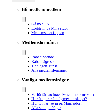
Bli medlem/medlem
Gå med i STF
Logga in på Mina sidor
Medlemskort i appen
Medlemsförmåner
Rabatt boende
Rabatt tågresor
Tidningen Turist
Alla medlemsförmåner
Vanliga medlemsfrågor
Varför får jag inget fysiskt medlemskort?
Hur fungerar familjemedlemskapet?
Hur loggar jag in på Mina sidor?
Alla vanliga frågor