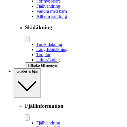
För nybörjare
Fjällvandring
Vandra med barn
Allt om vandring
Skidåkning
Tur­skidåkning
Längd­skidåkning
Topptur
Utförsåkning
Tillbaka till menyn
Guider & tips
Fjällinformation
Fjällvandring