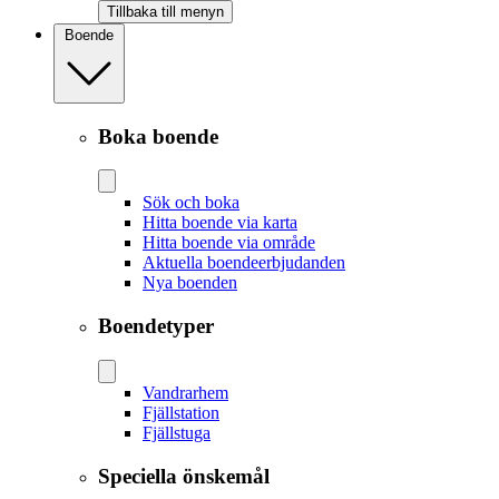
Tillbaka till menyn
Boende
Boka boende
Sök och boka
Hitta boende via karta
Hitta boende via område
Aktuella boendeerbjudanden
Nya boenden
Boendetyper
Vandrarhem
Fjällstation
Fjällstuga
Speciella önskemål