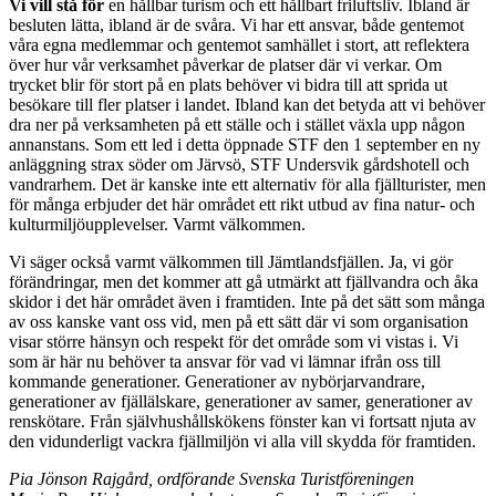
Vi vill stå för
en hållbar turism och ett hållbart friluftsliv. Ibland är
besluten lätta, ibland är de svåra. Vi har ett ansvar, både gentemot
våra egna medlemmar och gentemot samhället i stort, att reflektera
över hur vår verksamhet påverkar de platser där vi verkar. Om
trycket blir för stort på en plats behöver vi bidra till att sprida ut
besökare till fler platser i landet. Ibland kan det betyda att vi behöver
dra ner på verksamheten på ett ställe och i stället växla upp någon
annanstans. Som ett led i detta öppnade STF den 1 september en ny
anläggning strax söder om Järvsö, STF Undersvik gårdshotell och
vandrarhem. Det är kanske inte ett alternativ för alla fjällturister, men
för många erbjuder det här området ett rikt utbud av fina natur- och
kultur­miljö­upplevelser. Varmt välkommen.
Vi säger också varmt välkommen till Jämtlands­fjällen. Ja, vi gör
förändringar, men det kommer att gå utmärkt att fjällvandra och åka
skidor i det här området även i framtiden. Inte på det sätt som många
av oss kanske vant oss vid, men på ett sätt där vi som organisation
visar större hänsyn och respekt för det område som vi vistas i. Vi
som är här nu behöver ta ansvar för vad vi lämnar ifrån oss till
kommande generationer. Generationer av nybörjar­vandrare,
generationer av fjällälskare, generationer av samer, generationer av
renskötare. Från självhushålls­kökens fönster kan vi fortsatt njuta av
den vidunderligt vackra fjällmiljön vi alla vill skydda för framtiden.
Pia Jönson Rajgård, ordförande Svenska Turist­föreningen