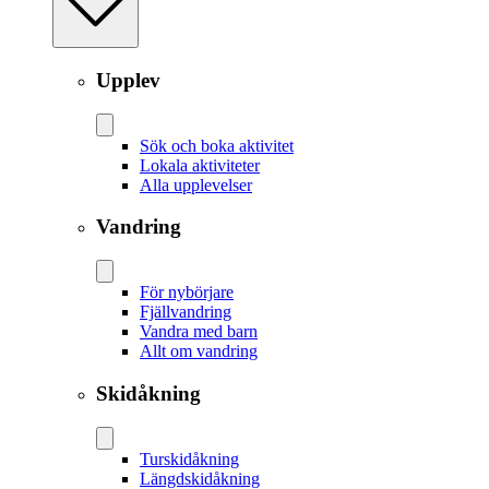
Upplev
Sök och boka aktivitet
Lokala aktiviteter
Alla upplevelser
Vandring
För nybörjare
Fjällvandring
Vandra med barn
Allt om vandring
Skidåkning
Tur­skidåkning
Längd­skidåkning