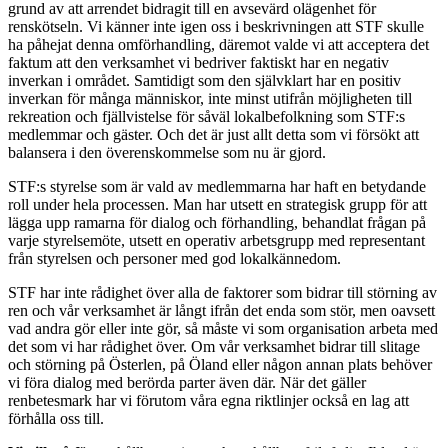
grund av att arrendet bidragit till en avsevärd olägenhet för
renskötseln. Vi känner inte igen oss i beskrivningen att STF skulle
ha påhejat denna omförhandling, däremot valde vi att acceptera det
faktum att den verksamhet vi bedriver faktiskt har en negativ
inverkan i området. Samtidigt som den självklart har en positiv
inverkan för många människor, inte minst utifrån möjligheten till
rekreation och fjällvistelse för såväl lokal­befolkning som STF:s
medlemmar och gäster. Och det är just allt detta som vi försökt att
balansera i den överens­kommelse som nu är gjord.
STF:s styrelse som är vald av medlemmarna har haft en betydande
roll under hela processen. Man har utsett en strategisk grupp för att
lägga upp ramarna för dialog och förhandling, behandlat frågan på
varje styrelsemöte, utsett en operativ arbetsgrupp med representant
från styrelsen och personer med god lokal­kännedom.
STF har inte rådighet över alla de faktorer som bidrar till störning av
ren och vår verksamhet är långt ifrån det enda som stör, men oavsett
vad andra gör eller inte gör, så måste vi som organisation arbeta med
det som vi har rådighet över. Om vår verksamhet bidrar till slitage
och störning på Österlen, på Öland eller någon annan plats behöver
vi föra dialog med berörda parter även där. När det gäller
renbetesmark har vi förutom våra egna riktlinjer också en lag att
förhålla oss till.