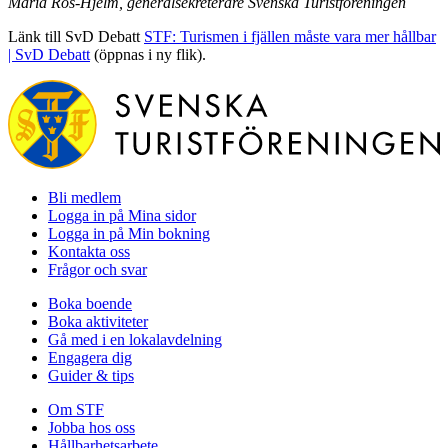
Maria Ros-Hjelm, general­sekreterare Svenska Turist­föreningen
Länk till SvD Debatt
STF: Turismen i fjällen måste vara mer hållbar
| SvD Debatt
(öppnas i ny flik).
Bli medlem
Logga in på Mina sidor
Logga in på Min bokning
Kontakta oss
Frågor och svar
Boka boende
Boka aktiviteter
Gå med i en lokalavdelning
Engagera dig
Guider & tips
Om STF
Jobba hos oss
Hållbarhetsarbete