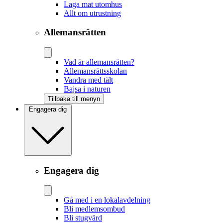
Laga mat utomhus
Allt om utrustning
Allemansrätten
Vad är allemansrätten?
Allemansrättsskolan
Vandra med tält
Bajsa i naturen
Tillbaka till menyn
Engagera dig
Engagera dig
Gå med i en lokalavdelning
Bli medlemsombud
Bli stugvärd