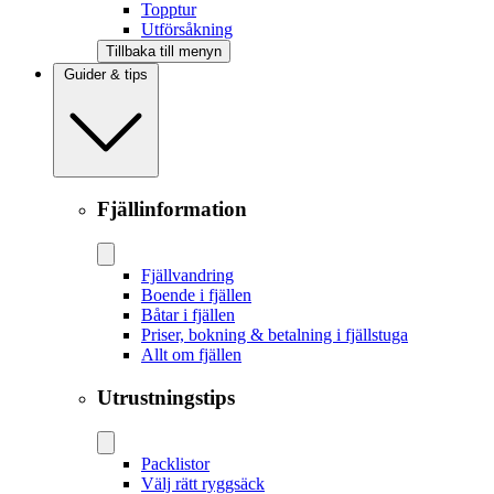
Topptur
Utförsåkning
Tillbaka till menyn
Guider & tips
Fjällinformation
Fjällvandring
Boende i fjällen
Båtar i fjällen
Priser, bokning & betalning i fjällstuga
Allt om fjällen
Utrustningstips
Packlistor
Välj rätt ryggsäck