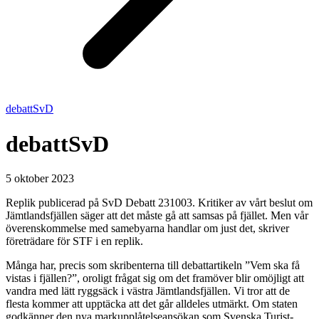
debattSvD
debattSvD
5 oktober 2023
Replik publicerad på SvD Debatt 231003. Kritiker av vårt beslut om
Jämtlands­fjällen säger att det måste gå att samsas på fjället. Men vår
överens­kommelse med samebyarna handlar om just det, skriver
företrädare för STF i en replik.
Många har, precis som skribenterna till debatt­artikeln ”Vem ska få
vistas i fjällen?”, oroligt frågat sig om det framöver blir omöjligt att
vandra med lätt ryggsäck i västra Jämtlands­fjällen. Vi tror att de
flesta kommer att upptäcka att det går alldeles utmärkt. Om staten
godkänner den nya markupplåtelse­ansökan som Svenska Turist­