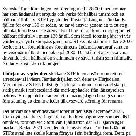
Svenska Turistföreningen, en förening med 228 000 medlemmar,
har som ändamål att erbjuda och verka för hållbar turism och ett
hållbart friluftsliv. STF byggde den första fjällstugan i Jämtlands­
fjällen för över 130 år sedan, nu tar vi ansvar genom att ta ett steg
tillbaka från de senaste årens utveckling för att kunna möjliggöra ett
hållbart friluftsliv i minst 130 år till. Som ideell förening låter vi vår
värderings­styrda kompass guida oss. STF:s riksstämma fattade 2022
beslut om en förändring av föreningens ändamåls­paragraf samt en
ny visionär målbild med sikte på 2030. Där står det att vi ska vara
drivande i den hållbara omställningen av såväl turism som friluftsliv.
Nu tar vi steg i den riktningen.
I början av september
skickade STF in en ansökan om ett nytt
arrendeavtal i västra Jämtlands­fjällen och delar av Härjedalen.
Merparten av STF:s fjällstugor och fjällstationer i området står på
statlig mark i renbetesland där mark­upplåtelse från länsstyrelsen
behövs. En upplåtelse kan enligt rennärings­lagen bara ges under
förutsättning att den inte leder till avsevärd störning för renarna.
Det nuvarande arrendeavtalet löper ut den sista december 2023.
Utan nytt avtal har vi ingen rätt att bedriva någon verksamhet alls i
området, förutom vid Storulvån Fjällstation där STF själva äger
marken. Redan 2021 signalerade Länsstyrelsen Jämtlands län att
STF:s avtal inte skulle kunna förnyas i sin befintliga form. Detta på