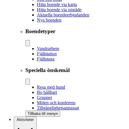
Hitta boende via karta
Hitta boende via område
Aktuella boendeerbjudanden
Nya boenden
Boendetyper
Vandrarhem
Fjällstation
Fjällstuga
Speciella önskemål
Resa med hund
Bo hållbart
Grupper
Möten och konferens
Tillgänglighetsanpassat
Tillbaka till menyn
Aktiviteter