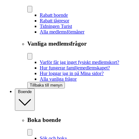
Rabatt boende
Rabatt tågresor
Tidningen Turist
Alla medlemsförmåner
Vanliga medlemsfrågor
Varför får jag inget fysiskt medlemskort?
Hur fungerar familjemedlemskapet?
Hur loggar jag in på Mina sidor?
Alla vanliga frågor
Tillbaka till menyn
Boende
Boka boende
Sök och boka