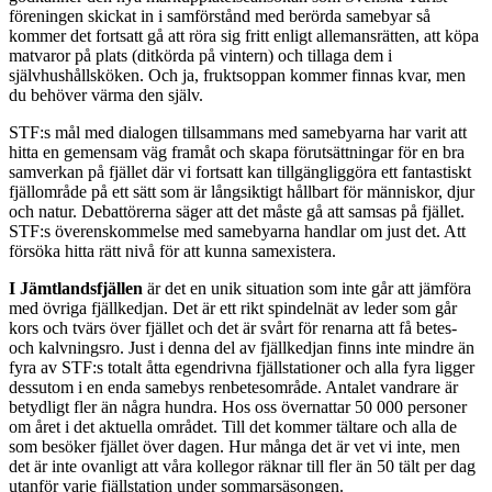
föreningen skickat in i samförstånd med berörda samebyar så
kommer det fortsatt gå att röra sig fritt enligt allemans­rätten, att köpa
matvaror på plats (ditkörda på vintern) och tillaga dem i
självhushålls­köken. Och ja, fruktsoppan kommer finnas kvar, men
du behöver värma den själv.
STF:s mål med dialogen tillsammans med samebyarna har varit att
hitta en gemensam väg framåt och skapa förutsättningar för en bra
samverkan på fjället där vi fortsatt kan tillgängliggöra ett fantastiskt
fjällområde på ett sätt som är långsiktigt hållbart för människor, djur
och natur. Debattörerna säger att det måste gå att samsas på fjället.
STF:s överens­kommelse med samebyarna handlar om just det. Att
försöka hitta rätt nivå för att kunna samexistera.
I Jämtlandsfjällen
är det en unik situation som inte går att jämföra
med övriga fjällkedjan. Det är ett rikt spindelnät av leder som går
kors och tvärs över fjället och det är svårt för renarna att få betes-
och kalvningsro. Just i denna del av fjällkedjan finns inte mindre än
fyra av STF:s totalt åtta egendrivna fjällstationer och alla fyra ligger
dessutom i en enda samebys renbetes­område. Antalet vandrare är
betydligt fler än några hundra. Hos oss övernattar 50 000 personer
om året i det aktuella området. Till det kommer tältare och alla de
som besöker fjället över dagen. Hur många det är vet vi inte, men
det är inte ovanligt att våra kollegor räknar till fler än 50 tält per dag
utanför varje fjällstation under sommar­säsongen.