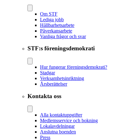
Om STF
Lediga jobb
Hållbarhetsarbete
Påverkansarbete
Vanliga frågor och svar
STF:s föreningsdemokrati
Hur fungerar föreningsdemokrati?
Stadgar
Verksamhetsinriktning
Årsberättelser
Kontakta oss
Alla kontaktuppgifter
Medlemsservice och bokning
Lokalavdelningar
Anslutna boenden
Press