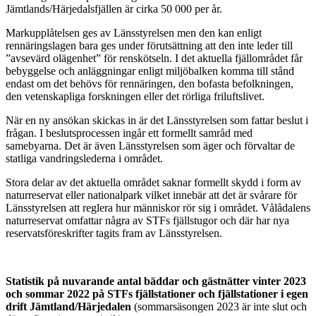
Jämtlands/Härjedalsfjällen är cirka 50 000 per år.
Markupplåtelsen ges av Länsstyrelsen men den kan enligt
rennäringslagen bara ges under förutsättning att den inte leder till
”avsevärd olägenhet” för renskötseln. I det aktuella fjällområdet får
bebyggelse och anläggningar enligt miljöbalken komma till stånd
endast om det behövs för rennäringen, den bofasta befolkningen,
den vetenskapliga forskningen eller det rörliga friluftslivet.
När en ny ansökan skickas in är det Länsstyrelsen som fattar beslut i
frågan. I beslutsprocessen ingår ett formellt samråd med
samebyarna. Det är även Länsstyrelsen som äger och förvaltar de
statliga vandringslederna i området.
Stora delar av det aktuella området saknar formellt skydd i form av
naturreservat eller nationalpark vilket innebär att det är svårare för
Länsstyrelsen att reglera hur människor rör sig i området. Vålådalens
naturreservat omfattar några av STFs fjällstugor och där har nya
reservatsföreskrifter tagits fram av Länsstyrelsen.
Statistik på nuvarande antal bäddar och gästnätter vinter 2023
och sommar 2022 på STFs fjällstationer och fjällstationer i egen
drift Jämtland/Härjedalen
(sommarsäsongen 2023 är inte slut och