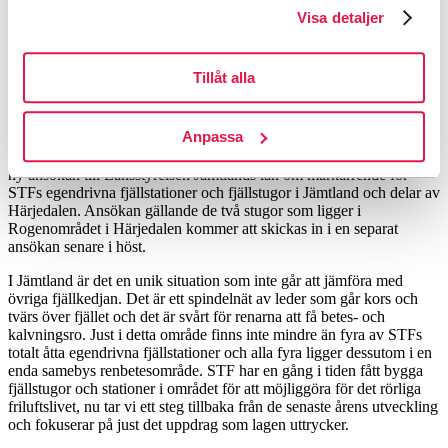
främja och vara drivande inom hållbar turism och ett hållbart
Visa detaljer
friluftsliv. STF byggde den första fjällstugan i Jämtlandsfjällen för
över 130 år sedan, nu tar vi ansvar genom att ta ett steg tillbaka från
de senaste årens utveckling för att kunna möjliggöra ett hållbart
Tillåt alla
friluftsliv i minst 130 år till.
Genom att ta ansvar och anpassa vår verksamhet vill vi säkra det
Anpassa
rörliga friluftslivets tillgång till fjällen på ett sätt som är hållbart på
lång sikt. I samförstånd med berörda samebyar skickar STF nu in en
ny ansökan till Länsstyrelsen Jämtlands län om markarrende för
STFs egendrivna fjällstationer och fjällstugor i Jämtland och delar av
Härjedalen. Ansökan gällande de två stugor som ligger i
Rogenområdet i Härjedalen kommer att skickas in i en separat
ansökan senare i höst.
I Jämtland är det en unik situation som inte går att jämföra med
övriga fjällkedjan. Det är ett spindelnät av leder som går kors och
tvärs över fjället och det är svårt för renarna att få betes- och
kalvningsro. Just i detta område finns inte mindre än fyra av STFs
totalt åtta egendrivna fjällstationer och alla fyra ligger dessutom i en
enda samebys renbetesområde. STF har en gång i tiden fått bygga
fjällstugor och stationer i området för att möjliggöra för det rörliga
friluftslivet, nu tar vi ett steg tillbaka från de senaste årens utveckling
och fokuserar på just det uppdrag som lagen uttrycker.