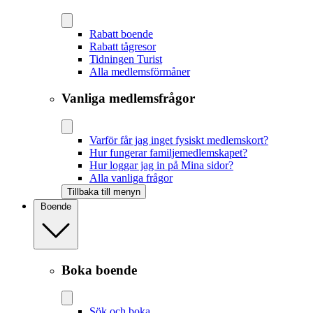
Rabatt boende
Rabatt tågresor
Tidningen Turist
Alla medlemsförmåner
Vanliga medlemsfrågor
Varför får jag inget fysiskt medlemskort?
Hur fungerar familjemedlemskapet?
Hur loggar jag in på Mina sidor?
Alla vanliga frågor
Tillbaka till menyn
Boende
Boka boende
Sök och boka