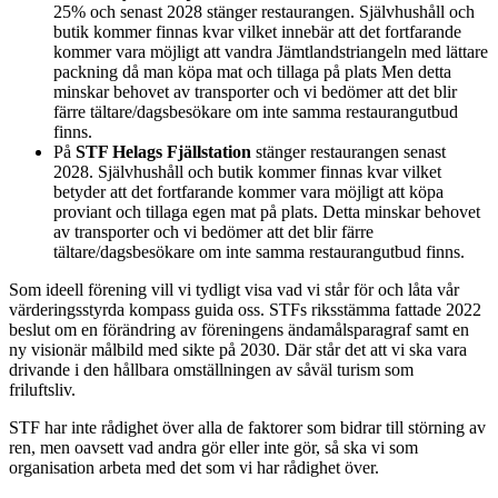
25% och senast 2028 stänger restaurangen. Självhushåll och
butik kommer finnas kvar vilket innebär att det fortfarande
kommer vara möjligt att vandra Jämtlandstriangeln med lättare
packning då man köpa mat och tillaga på plats Men detta
minskar behovet av transporter och vi bedömer att det blir
färre tältare/dagsbesökare om inte samma restaurangutbud
finns.
På
STF Helags Fjällstation
stänger restaurangen senast
2028. Självhushåll och butik kommer finnas kvar vilket
betyder att det fortfarande kommer vara möjligt att köpa
proviant och tillaga egen mat på plats. Detta minskar behovet
av transporter och vi bedömer att det blir färre
tältare/dagsbesökare om inte samma restaurangutbud finns.
Som ideell förening vill vi tydligt visa vad vi står för och låta vår
värderingsstyrda kompass guida oss. STFs riksstämma fattade 2022
beslut om en förändring av föreningens ändamålsparagraf samt en
ny visionär målbild med sikte på 2030. Där står det att vi ska vara
drivande i den hållbara omställningen av såväl turism som
friluftsliv.
STF har inte rådighet över alla de faktorer som bidrar till störning av
ren, men oavsett vad andra gör eller inte gör, så ska vi som
organisation arbeta med det som vi har rådighet över.