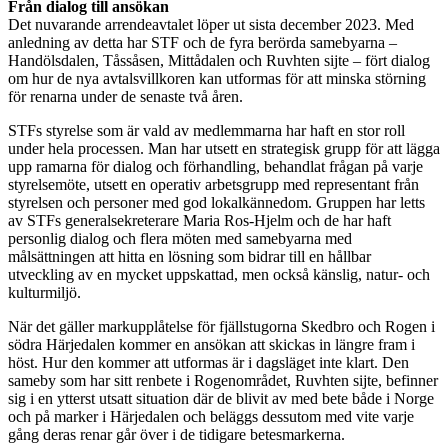
Från dialog till ansökan
Det nuvarande arrendeavtalet löper ut sista december 2023. Med
anledning av detta har STF och de fyra berörda samebyarna –
Handölsdalen, Tåssåsen, Mittådalen och Ruvhten sijte – fört dialog
om hur de nya avtalsvillkoren kan utformas för att minska störning
för renarna under de senaste två åren.
STFs styrelse som är vald av medlemmarna har haft en stor roll
under hela processen. Man har utsett en strategisk grupp för att lägga
upp ramarna för dialog och förhandling, behandlat frågan på varje
styrelsemöte, utsett en operativ arbetsgrupp med representant från
styrelsen och personer med god lokalkännedom. Gruppen har letts
av STFs generalsekreterare Maria Ros-Hjelm och de har haft
personlig dialog och flera möten med samebyarna med
målsättningen att hitta en lösning som bidrar till en hållbar
utveckling av en mycket uppskattad, men också känslig, natur- och
kulturmiljö.
När det gäller markupplåtelse för fjällstugorna Skedbro och Rogen i
södra Härjedalen kommer en ansökan att skickas in längre fram i
höst. Hur den kommer att utformas är i dagsläget inte klart. Den
sameby som har sitt renbete i Rogenområdet, Ruvhten sijte, befinner
sig i en ytterst utsatt situation där de blivit av med bete både i Norge
och på marker i Härjedalen och beläggs dessutom med vite varje
gång deras renar går över i de tidigare betesmarkerna.