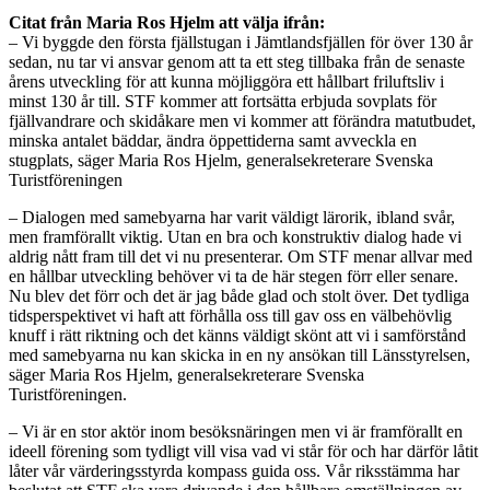
Citat från Maria Ros Hjelm att välja ifrån:
– Vi byggde den första fjällstugan i Jämtlandsfjällen för över 130 år
sedan, nu tar vi ansvar genom att ta ett steg tillbaka från de senaste
årens utveckling för att kunna möjliggöra ett hållbart friluftsliv i
minst 130 år till. STF kommer att fortsätta erbjuda sovplats för
fjällvandrare och skidåkare men vi kommer att förändra matutbudet,
minska antalet bäddar, ändra öppettiderna samt avveckla en
stugplats, säger Maria Ros Hjelm, generalsekreterare Svenska
Turistföreningen
– Dialogen med samebyarna har varit väldigt lärorik, ibland svår,
men framförallt viktig. Utan en bra och konstruktiv dialog hade vi
aldrig nått fram till det vi nu presenterar. Om STF menar allvar med
en hållbar utveckling behöver vi ta de här stegen förr eller senare.
Nu blev det förr och det är jag både glad och stolt över. Det tydliga
tidsperspektivet vi haft att förhålla oss till gav oss en välbehövlig
knuff i rätt riktning och det känns väldigt skönt att vi i samförstånd
med samebyarna nu kan skicka in en ny ansökan till Länsstyrelsen,
säger Maria Ros Hjelm, generalsekreterare Svenska
Turistföreningen.
– Vi är en stor aktör inom besöksnäringen men vi är framförallt en
ideell förening som tydligt vill visa vad vi står för och har därför låtit
låter vår värderingsstyrda kompass guida oss. Vår riksstämma har