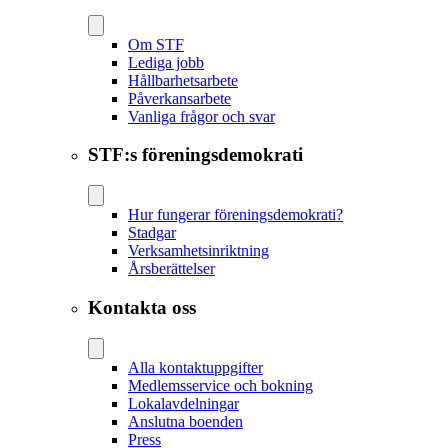
Om STF
Lediga jobb
Hållbarhetsarbete
Påverkansarbete
Vanliga frågor och svar
STF:s föreningsdemokrati
Hur fungerar föreningsdemokrati?
Stadgar
Verksamhetsinriktning
Årsberättelser
Kontakta oss
Alla kontaktuppgifter
Medlemsservice och bokning
Lokalavdelningar
Anslutna boenden
Press