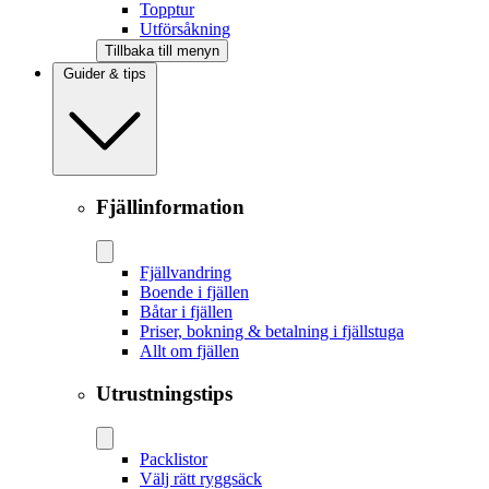
Topptur
Utförsåkning
Tillbaka till menyn
Guider & tips
Fjällinformation
Fjällvandring
Boende i fjällen
Båtar i fjällen
Priser, bokning & betalning i fjällstuga
Allt om fjällen
Utrustningstips
Packlistor
Välj rätt ryggsäck