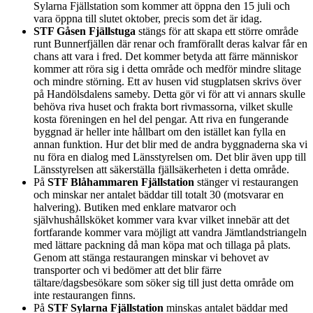
Sylarna Fjällstation som kommer att öppna den 15 juli och
vara öppna till slutet oktober, precis som det är idag.
STF Gåsen Fjällstuga
stängs för att skapa ett större område
runt Bunnerfjällen där renar och framförallt deras kalvar får en
chans att vara i fred. Det kommer betyda att färre människor
kommer att röra sig i detta område och medför mindre slitage
och mindre störning. Ett av husen vid stugplatsen skrivs över
på Handölsdalens sameby. Detta gör vi för att vi annars skulle
behöva riva huset och frakta bort rivmassorna, vilket skulle
kosta föreningen en hel del pengar. Att riva en fungerande
byggnad är heller inte hållbart om den istället kan fylla en
annan funktion. Hur det blir med de andra byggnaderna ska vi
nu föra en dialog med Länsstyrelsen om. Det blir även upp till
Länsstyrelsen att säkerställa fjällsäkerheten
i detta område.
På
STF Blåhammaren Fjällstation
stänger vi restaurangen
och minskar ner antalet bäddar till totalt 30 (motsvarar en
halvering). Butiken med enklare matvaror och
självhushållsköket kommer vara kvar vilket innebär att det
fortfarande kommer vara möjligt att vandra Jämtlandstriangeln
med lättare packning då man köpa mat och tillaga på plats.
Genom att stänga restaurangen minskar vi behovet av
transporter och vi bedömer att det blir färre
tältare/dagsbesökare som söker sig till just detta område om
inte restaurangen finns.
På
STF Sylarna Fjällstation
minskas antalet bäddar med