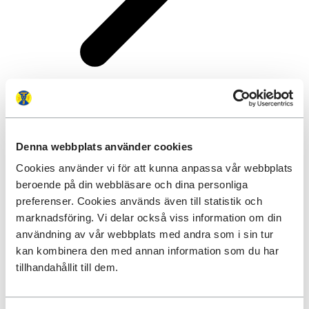
pressinformation med anledning av ansökan markupplåtelser
Ansökan markupplåtelser
Denna webbplats använder cookies
Cookies använder vi för att kunna anpassa vår webbplats
31 augusti 2023
beroende på din webbläsare och dina personliga
Nu ansöker Svenska Turistföreningen, STF, om ett nytt arrendeavtal
preferenser. Cookies används även till statistik och
i västra Jämtlandsfjällen och delar av Härjedalen. STF kommer att
marknadsföring. Vi delar också viss information om din
fortsätta erbjuda sovplats, självhushåll samt butiker för fjällvandrare
och skidåkare men vi kommer att förändra matutbudet, minska
användning av vår webbplats med andra som i sin tur
antalet bäddar, ändra öppettiderna samt avveckla en stugplats. Det
kan kombinera den med annan information som du har
här gör vi för att minska störning för renarna och bidra till en hållbar
tillhandahållit till dem.
utveckling av området samtidigt som vi fortsätter göra
naturupplevelserna tillgängliga.
STF, en förening med 228 000 medlemmar har som ändamål att