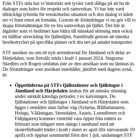
Från STFs sida har vi historiskt sett tyvärr varit dåliga på att ha de
dialoger som krävs för respekt och samverkan. Vi har inte varit
tillräckligt lyhörda för renskötselns situation och den dialog vi inlett
ser vi fram emot att fortsätta. Genom de förändringar vi nu gör vill vi
skapa förutsättningar för en bra samverkan på fjället. Det här är
åtgärder som vi bedömer kan bidra till minskad störning men också
en hållbar utveckling för fjällmiljön, framförallt genom att minska
besökstrycket på specifika platser och dra ner på antalet transporter.
STF ansöker nu om ett nytt arrendeavtal för Jämtland och delar av
Härjedalen, som föreslås träda i kraft 1 januari 2024. Stugorna
Skedbro och Rogen omfattas inte av den ansökan som nu lämnas in.
De förändringar som ansökan innehåller, jämfört med dagens avtal,
är:
Öppettiderna
på STFs fjällstationer och fjällstugor i
Jämtland och Härjedalen
ändras för att minska störning
under särskilt känsliga perioder, t ex kalvningen. De
fjällstationer och fjällstugor i Jämtland och Härjedalen som
ligger i områden utan farbar väg (Sylarna, Blåhammaren,
Helags, Vålåstugan, Stensdalen, Anaris, Lunndörren och
Fältjägaren) kommer vintertid vara öppet från mitten av
februari som tidigare men stängs i samband med att
skoterförbudet träder i kraft i slutet av april (för närvarande 19
april) och öppnar sommartid först den 1 juli, undantaget STF