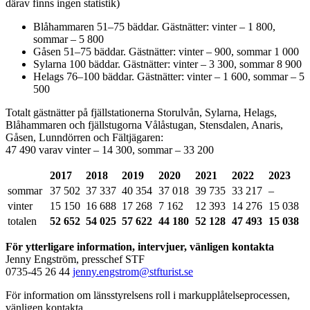
därav finns ingen statistik)
Blåhammaren 51–75 bäddar. Gästnätter: vinter – 1 800,
sommar – 5 800
Gåsen 51–75 bäddar. Gästnätter: vinter – 900, sommar 1 000
Sylarna 100 bäddar. Gästnätter: vinter – 3 300, sommar 8 900
Helags 76–100 bäddar. Gästnätter: vinter – 1 600, sommar – 5
500
Totalt gästnätter på fjällstationerna Storulvån, Sylarna, Helags,
Blåhammaren och fjällstugorna Vålåstugan, Stensdalen, Anaris,
Gåsen, Lunndörren och Fältjägaren:
47 490 varav vinter – 14 300, sommar – 33 200
2017
2018
2019
2020
2021
2022
2023
sommar
37 502
37 337
40 354
37 018
39 735
33 217
–
vinter
15 150
16 688
17 268
7 162
12 393
14 276
15 038
totalen
52 652
54 025
57 622
44 180
52 128
47 493
15 038
För ytterligare information, intervjuer, vänligen kontakta
Jenny Engström, presschef STF
0735-45 26 44
jenny.engstrom@stfturist.se
För information om länsstyrelsens roll i markupplåtelseprocessen,
vänligen kontakta