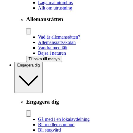
Laga mat utomhus
Allt om utrustning
Allemansrätten
Vad är allemansrätten?
Allemansrättsskolan
Vandra med tält
Bajsa i naturen
Tillbaka till menyn
Engagera dig
Engagera dig
Gå med i en lokalavdelning
Bli medlemsombud
Bli stugvärd