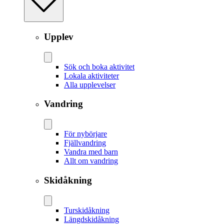
Upplev
Sök och boka aktivitet
Lokala aktiviteter
Alla upplevelser
Vandring
För nybörjare
Fjällvandring
Vandra med barn
Allt om vandring
Skidåkning
Tur­skidåkning
Längd­skidåkning