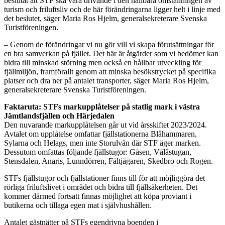
beslutat att STF ska vara drivande i den hållbara omställningen av
turism och friluftsliv och de här förändringarna ligger helt i linje med
det beslutet, säger Maria Ros Hjelm, generalsekreterare Svenska
Turistföreningen.
– Genom de förändringar vi nu gör vill vi skapa förutsättningar för
en bra samverkan på fjället. Det här är åtgärder som vi bedömer kan
bidra till minskad störning men också en hållbar utveckling för
fjällmiljön, framförallt genom att minska besökstrycket på specifika
platser och dra ner på antalet transporter, säger Maria Ros Hjelm,
generalsekreterare Svenska Turistföreningen.
Faktaruta: STFs markupplåtelser på statlig mark i västra
Jämtlandsfjällen och Härjedalen
Den nuvarande markupplåtelsen går ut vid årsskiftet 2023/2024.
Avtalet om upplåtelse omfattar fjällstationerna Blåhammaren,
Sylarna och Helags, men inte Storulvån där STF äger marken.
Dessutom omfattas följande fjällstugor: Gåsen, Vålåstugan,
Stensdalen, Anaris, Lunndörren, Fältjägaren, Skedbro och Rogen.
STFs fjällstugor och fjällstationer finns till för att möjliggöra det
rörliga friluftslivet i området och bidra till fjällsäkerheten. Det
kommer därmed fortsatt finnas möjlighet att köpa proviant i
butikerna och tillaga egen mat i självhushållen.
Antalet gästnätter på STFs egendrivna boenden i