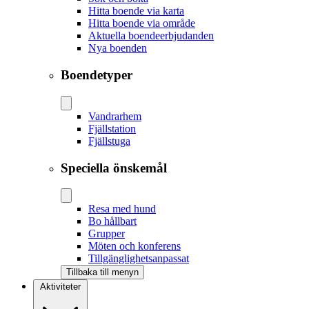
Hitta boende via karta
Hitta boende via område
Aktuella boendeerbjudanden
Nya boenden
Boendetyper
Vandrarhem
Fjällstation
Fjällstuga
Speciella önskemål
Resa med hund
Bo hållbart
Grupper
Möten och konferens
Tillgänglighetsanpassat
Tillbaka till menyn
Aktiviteter