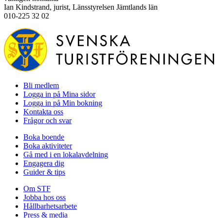
Ian Kindstrand, jurist, Länsstyrelsen Jämtlands län
010-225 32 02
Bli medlem
Logga in på Mina sidor
Logga in på Min bokning
Kontakta oss
Frågor och svar
Boka boende
Boka aktiviteter
Gå med i en lokalavdelning
Engagera dig
Guider & tips
Om STF
Jobba hos oss
Hållbarhetsarbete
Press & media