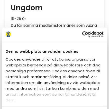
Ungdom
16-25 år
Du får samma medlemsförmåner som vuxna
medlemmar och dessutom 30 % rabatt på
boende i fjällstugor utan förbokning samt på
tält- och serviceavgifter i fjällen.
Denna webbplats använder cookies
Cookies använder vi för att kunna anpassa vår
Bli medlem här
webbplats beroende på din webbläsare och dina
personliga preferenser. Cookies används även till
statistik och marknadsföring. Vi delar också viss
information om din användning av vår webbplats
med andra som i sin tur kan kombinera den med
annan information som du har tillhandahållit till
230 KR
dem.
Senior