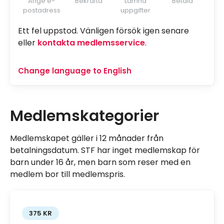
Ange e-
Bekräfta
Lämna
Betala
postadress
uppgifter
Ett fel uppstod. Vänligen försök igen senare
eller
kontakta medlemsservice
.
Change language to English
Medlemskategorier
Medlemskapet gäller i 12 månader från
betalningsdatum. STF har inget medlemskap för
barn under 16 år, men barn som reser med en
medlem bor till medlemspris.
375 KR