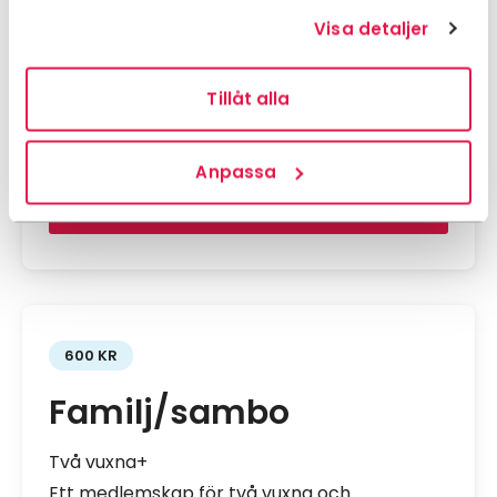
Visa detaljer
75+
Du får samma medlemsförmåner, rabatter
och erbjudanden som övriga medlemmar –
Tillåt alla
till ett lägre medlemspris.
Anpassa
Bli medlem här
600 KR
Familj/sambo
Två vuxna+
Ett medlemskap för två vuxna och