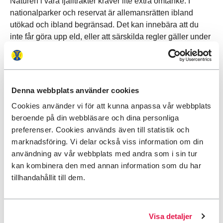
Naturen i våra fjälltrakter kräver lite extra omtanke. I
nationalparker och reservat är allemansrätten ibland
utökad och ibland begränsad. Det kan innebära att du
inte får göra upp eld, eller att särskilda regler gäller under
din
vandring med hund
. I områden med renskötsel bör
du hålla hunden kopplad under hela året. Det är
viktigt
att inte skrämma eller gå för nära renen
, vilket givetvis
också gäller om du möter andra djur.
Denna webbplats använder cookies
Cookies använder vi för att kunna anpassa vår webbplats
Du får plocka blommor och bär, men kom ihåg att det
beroende på din webbläsare och dina personliga
finns många fridlysta arter, både i fjällvärlden och i övriga
preferenser. Cookies används även till statistik och
landet. God tur!
marknadsföring. Vi delar också viss information om din
användning av vår webbplats med andra som i sin tur
kan kombinera den med annan information som du har
tillhandahållit till dem.
Visa detaljer