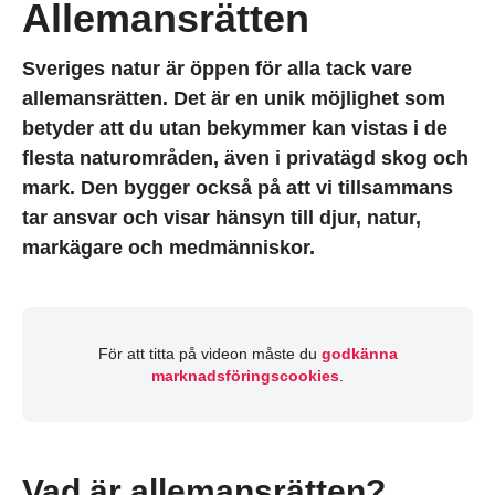
Allemansrätten
Sveriges natur är öppen för alla tack vare
allemansrätten. Det är en unik möjlighet som
betyder att du utan bekymmer kan vistas i de
flesta naturområden, även i privatägd skog och
mark. Den bygger också på att vi tillsammans
tar ansvar och visar hänsyn till djur, natur,
markägare och medmänniskor.
Navigera förbi video eller annat externt innehåll.
För att titta på videon måste du
godkänna
marknadsföringscookies
.
Externt innehåll överhoppat, hoppa tillbaka.
Vad är allemansrätten?