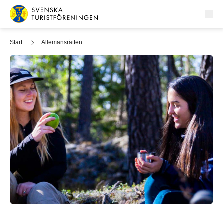
Hoppa till innehåll
Svenska Turistföreningen
Start
Allemansrätten