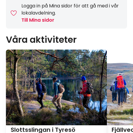
Logga in på Mina sidor för att gå med i vår
lokalavdelning.
Till Mina sidor
Våra aktiviteter
Slottsslingan i Tyresö
Fjällv