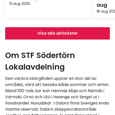
13 aug 2026
aug
18 aug 20
Visa alla aktiviteter
Om STF Södertörn
Lokalavdelning
Den vackra skärgården upptar en stor del av
området, värd att besöka både sommar och vinter.
Bland 100-tals öar kan nämnas Möja och Nämdö i
Värmdö, Ornö och Utö i Haninge och längst ut i
havsbandet Huvudskär. I Dalarö finns Sveriges enda
marina reservat, Dalarö skeppsvraksområde.