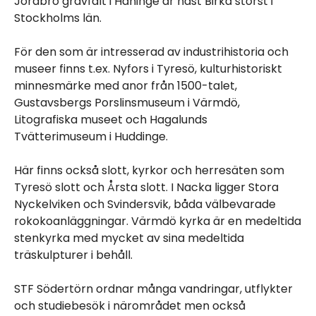
Jordbro gravfält i Haninge är näst Birka störst i
Stockholms län.
För den som är intresserad av industrihistoria och
museer finns t.ex. Nyfors i Tyresö, kulturhistoriskt
minnesmärke med anor från 1500-talet,
Gustavsbergs Porslinsmuseum i Värmdö,
Litografiska museet och Hagalunds
Tvätterimuseum i Huddinge.
Här finns också slott, kyrkor och herresäten som
Tyresö slott och Årsta slott. I Nacka ligger Stora
Nyckelviken och Svindersvik, båda välbevarade
rokokoanläggningar. Värmdö kyrka är en medeltida
stenkyrka med mycket av sina medeltida
träskulpturer i behåll.
STF Södertörn ordnar många vandringar, utflykter
och studiebesök i närområdet men också