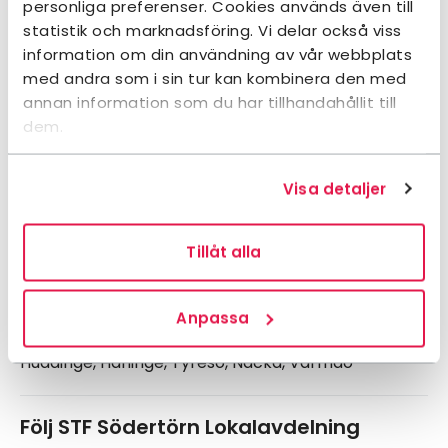
personliga preferenser. Cookies används även till
Knopvägen 14
statistik och marknadsföring. Vi delar också viss
133 44 SALTSJÖBADEN
information om din användning av vår webbplats
med andra som i sin tur kan kombinera den med
annan information som du har tillhandahållit till
Kontaktperson:
dem.
Annika Swedén
Kontakt:
Visa detaljer
+46706871671
Tillåt alla
stf.sodertorn@la.stfturist.se
Anpassa
Våra kommuner:
Huddinge, Haninge, Tyresö, Nacka, Värmdö
Följ STF Södertörn Lokalavdelning