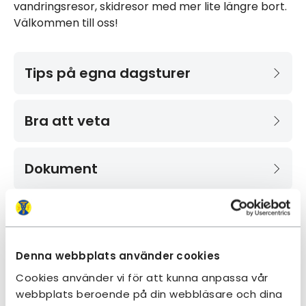
vandringsresor, skidresor med mer lite längre bort.
Välkommen till oss!
Tips på egna dagsturer
Bra att veta
Dokument
Kontakt och information
Denna webbplats använder cookies
Adress:
Cookies använder vi för att kunna anpassa vår
STF Södertörn Lokalavdelning
webbplats beroende på din webbläsare och dina
c/o Annika Swedén