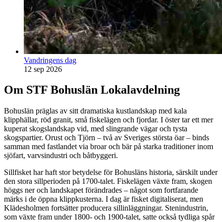
Vandringens dag
12 sep 2026
Om STF Bohuslän Lokalavdelning
Bohuslän präglas av sitt dramatiska kustlandskap med kala
klipphällar, röd granit, små fiskelägen och fjordar. I öster tar ett mer
kuperat skogslandskap vid, med slingrande vägar och tysta
skogspartier. Orust och Tjörn – två av Sveriges största öar – binds
samman med fastlandet via broar och bär på starka traditioner inom
sjöfart, varvsindustri och båtbyggeri.
Sillfisket har haft stor betydelse för Bohusläns historia, särskilt under
den stora sillperioden på 1700-talet. Fiskelägen växte fram, skogen
höggs ner och landskapet förändrades – något som fortfarande
märks i de öppna klippkusterna. I dag är fisket digitaliserat, men
Klädesholmen fortsätter producera sillinläggningar. Stenindustrin,
som växte fram under 1800- och 1900-talet, satte också tydliga spår