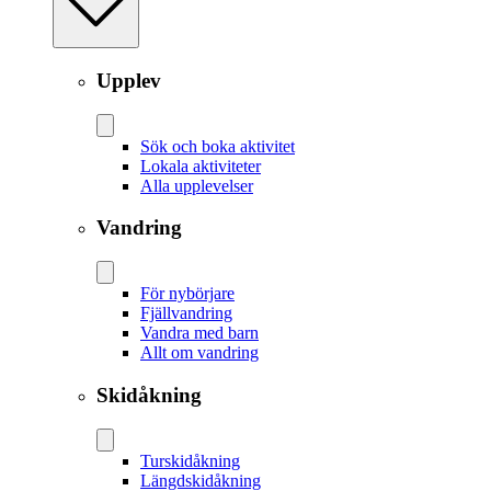
Upplev
Sök och boka aktivitet
Lokala aktiviteter
Alla upplevelser
Vandring
För nybörjare
Fjällvandring
Vandra med barn
Allt om vandring
Skidåkning
Tur­skidåkning
Längd­skidåkning