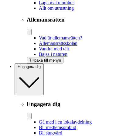
Laga mat utomhus
Allt om utrustning
Allemansrätten
Vad är allemansrätten?
Allemansrättsskolan
Vandra med tält
Bajsa i naturen
Tillbaka till menyn
Engagera dig
Engagera dig
Gå med i en lokalavdelning
Bli medlemsombud
Bli stugvärd