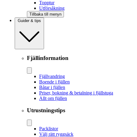
Topptur
Utförsåkning
Tillbaka till menyn
Guider & tips
Fjällinformation
Fjällvandring
Boende i fjällen
Båtar i fjällen
Priser, bokning & betalning i fjällstuga
Allt om fjällen
Utrustningstips
Packlistor
Välj rätt ryggsäck