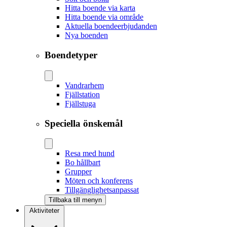
Hitta boende via karta
Hitta boende via område
Aktuella boendeerbjudanden
Nya boenden
Boendetyper
Vandrarhem
Fjällstation
Fjällstuga
Speciella önskemål
Resa med hund
Bo hållbart
Grupper
Möten och konferens
Tillgänglighetsanpassat
Tillbaka till menyn
Aktiviteter