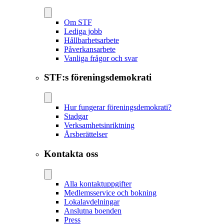
Om STF
Lediga jobb
Hållbarhetsarbete
Påverkansarbete
Vanliga frågor och svar
STF:s föreningsdemokrati
Hur fungerar föreningsdemokrati?
Stadgar
Verksamhetsinriktning
Årsberättelser
Kontakta oss
Alla kontaktuppgifter
Medlemsservice och bokning
Lokalavdelningar
Anslutna boenden
Press