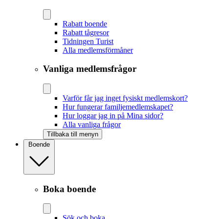
Rabatt boende
Rabatt tågresor
Tidningen Turist
Alla medlemsförmåner
Vanliga medlemsfrågor
Varför får jag inget fysiskt medlemskort?
Hur fungerar familjemedlemskapet?
Hur loggar jag in på Mina sidor?
Alla vanliga frågor
Tillbaka till menyn
Boende
Boka boende
Sök och boka