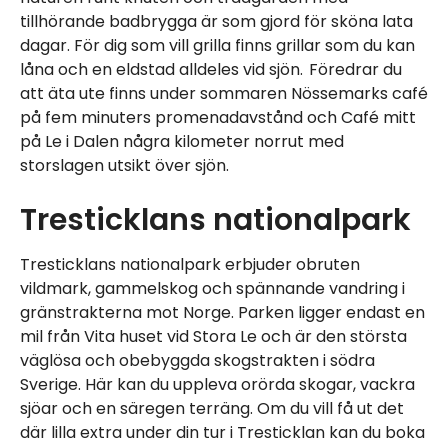
tillhörande badbrygga är som gjord för sköna lata
dagar. För dig som vill grilla finns grillar som du kan
låna och en eldstad alldeles vid sjön. Föredrar du
att äta ute finns under sommaren Nössemarks café
på fem minuters promenadavstånd och Café mitt
på Le i Dalen några kilometer norrut med
storslagen utsikt över sjön.
Tresticklans nationalpark
Tresticklans nationalpark erbjuder obruten
vildmark, gammelskog och spännande vandring i
gränstrakterna mot Norge. Parken ligger endast en
mil från Vita huset vid Stora Le och är den största
väglösa och obebyggda skogstrakten i södra
Sverige. Här kan du uppleva orörda skogar, vackra
sjöar och en säregen terräng. Om du vill få ut det
där lilla extra under din tur i Tresticklan kan du boka