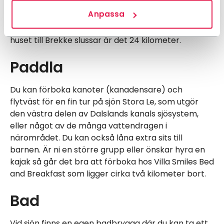
cykelvänlig led via Brekke slussar, Europas högsta
Anpassa
slussanläggning och vidare till Halden. Leden är 35
kilometer lång och tar cirka 3,5 timmar. Från Vita
huset till Brekke slussar är det 24 kilometer.
Paddla
Du kan förboka kanoter (kanadensare) och
flytväst för en fin tur på sjön Stora Le, som utgör
den västra delen av Dalslands kanals sjösystem,
eller något av de många vattendragen i
närområdet. Du kan också låna extra sits till
barnen. Är ni en större grupp eller önskar hyra en
kajak så går det bra att förboka hos Villa Smiles Bed
and Breakfast som ligger cirka två kilometer bort.
Bad
Vid sjön finns en egen badbrygga där du kan ta ett