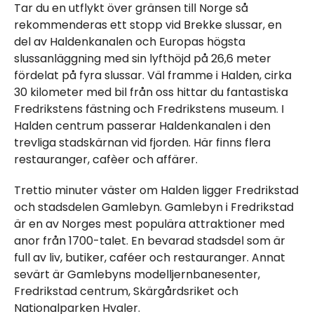
Tar du en utflykt över gränsen till Norge så
rekommenderas ett stopp vid Brekke slussar, en
del av Haldenkanalen och Europas högsta
slussanläggning med sin lyfthöjd på 26,6 meter
fördelat på fyra slussar. Väl framme i Halden, cirka
30 kilometer med bil från oss hittar du fantastiska
Fredrikstens fästning och Fredrikstens museum. I
Halden centrum passerar Haldenkanalen i den
trevliga stadskärnan vid fjorden. Här finns flera
restauranger, cafèer och affärer.
Trettio minuter väster om Halden ligger Fredrikstad
och stadsdelen Gamlebyn. Gamlebyn i Fredrikstad
är en av Norges mest populära attraktioner med
anor från 1700-talet. En bevarad stadsdel som är
full av liv, butiker, caféer och restauranger. Annat
sevärt är Gamlebyns modelljernbanesenter,
Fredrikstad centrum, Skärgårdsriket och
Nationalparken Hvaler.