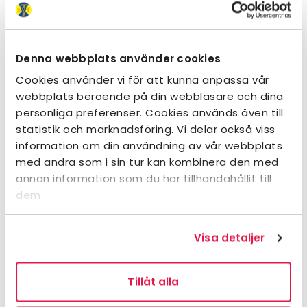
åtta vilket gör att du kan förkorta din vandring.
Cykelleder
Denna webbplats använder cookies
Den totalt 360 kilometer långa Dalslands-leden
Cookies använder vi för att kunna anpassa vår
passerar Vita huset vid Stora Le. Gör ett stopp för
webbplats beroende på din webbläsare och dina
övernattning, ät en härlig frukost och förboka ett
personliga preferenser. Cookies används även till
lunchpaket så du har energi att fortsätta nästa
statistik och marknadsföring. Vi delar också viss
dag. Här finns inomhusförvaring för din cykel,
information om din användning av vår webbplats
reparations-kit, cykelpump och möjlighet att
med andra som i sin tur kan kombinera den med
tvätta av din cykel. Dalslands-leden startar och
annan information som du har tillhandahållit till
slutar i Vänersborg och passerar Tresticklans
dem.
nationalpark med sina sprickdalar och långsmala
sjöar, Kroppefjälls fjällnatur med sina myrmarker
och barrskogar och genom Dalboslättens
Visa detaljer
slättlandskap som går ner mot ett av Vänerns
finaste skärgårdsområden – Yttre Bodane.
Tillåt alla
På norska sidan finns leden Femsjøen runt, en