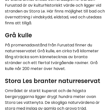
Furustad är av kulturhistoriskt värde och ligger vid
stranden av Stora Le. Här finns möjlighet till bad och
övernattning i vindskydd, eldstad, ved och utedass
finns att tillgå.
Grå kulle
På promenadavstånd från Furustad finner du
naturreservatet Grå kulle, en cirka två kilometer
lång sträcka som kännetecknas av branta
stränder och ett flertal tvärgående raviner. Grå
kulle når 200 meter över havet.
Stora Le
s
branter naturreservat
Området är starkt kuperat och de högsta
bergsryggarna ligger drygt hundra meter ovan
Stora Les vattenyta. De skogliga naturvärdena är
stora med inslag av gamla och grova träd.