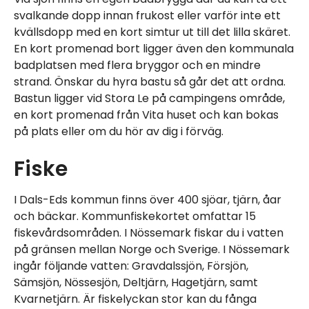
svalkande dopp innan frukost eller varför inte ett
kvällsdopp med en kort simtur ut till det lilla skäret.
En kort promenad bort ligger även den kommunala
badplatsen med flera bryggor och en mindre
strand. Önskar du hyra bastu så går det att ordna.
Bastun ligger vid Stora Le på campingens område,
en kort promenad från Vita huset och kan bokas
på plats eller om du hör av dig i förväg.
Fiske
I Dals-Eds kommun finns över 400 sjöar, tjärn, åar
och bäckar.
Kommunfiskekortet omfattar 15
fiskevårdsområden.
I Nössemark fiskar du i vatten
på gränsen mellan Norge och Sverige. I Nössemark
ingår följande vatten: Gravdalssjön, Försjön,
Sämsjön, Nössesjön, Deltjärn, Hagetjärn, samt
Kvarnetjärn. Är fiskelyckan stor kan du fånga