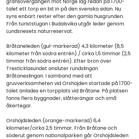
gränsövergången mot Norge låg redan på 1700-
talet ett torp en bit in på den svenska sidan. Nu
syns enbart rester efter den gamla husgrunden.
Från turiststugan i Budalsvika utgår leder genom
Lundsnesets naturreservat.
Bråtaneleden (gul-markerad) 4,3 kilometer (8,5
kilometer från södra entrén) / cirka 1,5 timmar (2,5
timmar från södra entrén). Efter bron över
Tresticklasundet ansluter rundslingan
Bråtaneslingan. I samband med att
gruvverksamheten vid Orshöjden startade på 1700-
talet anlades en torpplats vid Bråtane. På platsen
fanns flera byggnader, slåtterängar och små
åkertegar.
Orshöjdsleden (orange-markerad) 6,4
kilometer/cirka 2,5 timmar. Från Bråtane och
söderut genom nationalparken går Orshöjdsleden