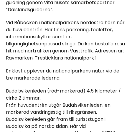
guidning genom Vita husets samarbetspartner
”Dalslandsguiderna”.
Vid Råbocken i nationalparkens nordöstra hörn når
du huvudentrén. Här finns parkering, toaletter,
informationsskyltar samt en
tillgänglighetsanpassad slinga. Du kan beställa resa
hit med närtrafiken genom Västtrafik. Adressen är:
Rävmarken, Tresticklans nationalpark 1.
Enklast upplever du nationalparkens natur via de
tre markerade lederna:
Budalsvikenleden (röd-markerad) 4,5 kilometer /
cirka 2 timmar.
Från huvudentrén utgår Budalsvikenleden, en
markerad vandringsstig till riksgränsen.
Budalsvikenleden går fram till turiststugan i
Budalsvika på norska sidan. Här vid