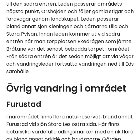
till den södra entrén. Leden passerar områdets
högsta punkt, Orshöjden och följer gamla stigar och
färdvägar genom landskapet. Leden passerar
bland annat sjön Kleningen och tjärnarna Lilla och
Stora Pylsan. Innan leden kommer ut vid södra
entrén når man torpplatsen Ekedrågen som jämte
Bråtane var det senast bebodda torpet i området.
Från södra entrén är det sedan möjligt att via vägar
och vandringsleder fortsätta vandringen ned till Eds
samhälle.
Övrig vandring i området
Furustad
I närområdet finns flera naturreservat, bland annat
Furustad vid sjön Stora Les östra sida. Här finns
botaniska värdefulla odlingsmarker med en rik flora
av bland annat orkidé och brudsporre. Gården