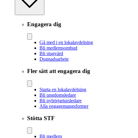
Engagera dig
Gå med i en lokalavdelning
Bli medlemsombud
Bli stugvärd
Dugnadsarbete
Fler sätt att engagera dig
Starta en lokalavdelning
Bli ungdomsledare
Bli nybörjartursledare
Alla engagemangsformer
Stötta STF
Bli medlem