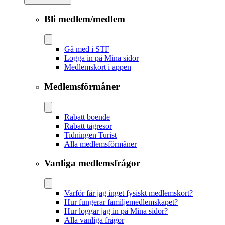
Bli medlem/medlem
Gå med i STF
Logga in på Mina sidor
Medlemskort i appen
Medlemsförmåner
Rabatt boende
Rabatt tågresor
Tidningen Turist
Alla medlemsförmåner
Vanliga medlemsfrågor
Varför får jag inget fysiskt medlemskort?
Hur fungerar familjemedlemskapet?
Hur loggar jag in på Mina sidor?
Alla vanliga frågor