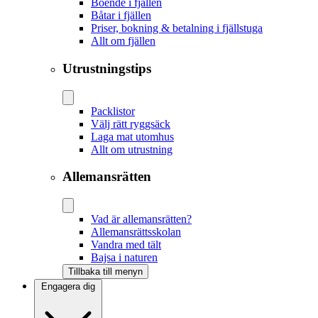
Boende i fjällen
Båtar i fjällen
Priser, bokning & betalning i fjällstuga
Allt om fjällen
Utrustningstips
Packlistor
Välj rätt ryggsäck
Laga mat utomhus
Allt om utrustning
Allemansrätten
Vad är allemansrätten?
Allemansrättsskolan
Vandra med tält
Bajsa i naturen
Tillbaka till menyn
Engagera dig