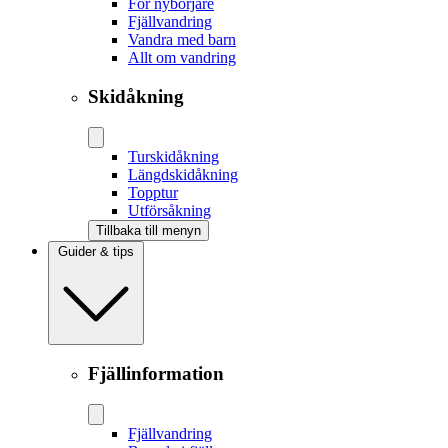
För nybörjare
Fjällvandring
Vandra med barn
Allt om vandring
Skidåkning
Tur­skidåkning
Längd­skidåkning
Topptur
Utförsåkning
Tillbaka till menyn
Guider & tips
Fjällinformation
Fjällvandring