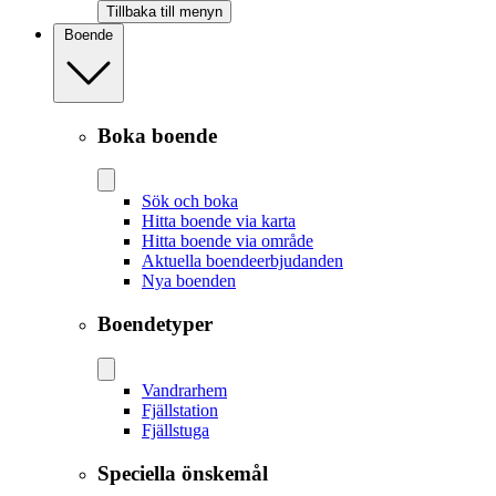
Tillbaka till menyn
Boende
Boka boende
Sök och boka
Hitta boende via karta
Hitta boende via område
Aktuella boendeerbjudanden
Nya boenden
Boendetyper
Vandrarhem
Fjällstation
Fjällstuga
Speciella önskemål