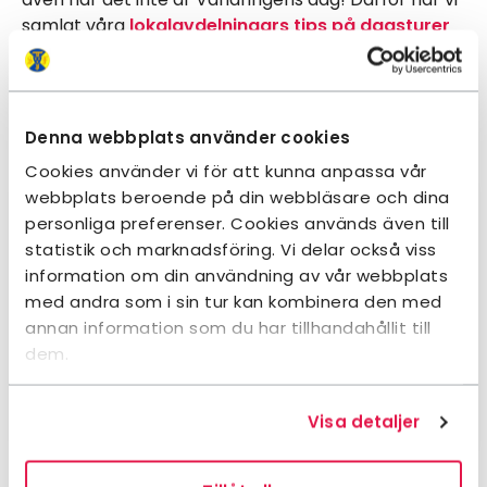
samlat våra
lokalavdelningars tips på dagsturer
för att du enklare ska hitta inspiration till en utflykt
nära dig.
Fler sidor om vandring
Denna webbplats använder cookies
Cookies använder vi för att kunna anpassa vår
webbplats beroende på din webbläsare och dina
personliga preferenser. Cookies används även till
statistik och marknadsföring. Vi delar också viss
information om din användning av vår webbplats
med andra som i sin tur kan kombinera den med
annan information som du har tillhandahållit till
Vandringsleder i Sverige
dem.
På denna sida presenterar vi ett urval av
populära och kvalitativa leder utspritt över
landet.
Visa detaljer