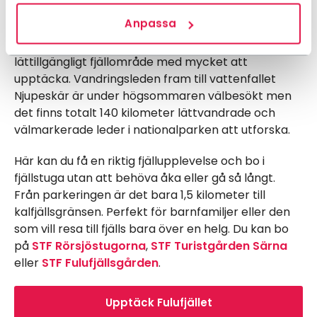
i Fulufjället
Anpassa
Fulufjällets nationalpark i Dalarna är ett
lättillgängligt fjällområde med mycket att
upptäcka. Vandringsleden fram till vattenfallet
Njupeskär är under högsommaren välbesökt men
det finns totalt 140 kilometer lättvandrade och
välmarkerade leder i nationalparken att utforska.
Här kan du få en riktig fjällupplevelse och bo i
fjällstuga utan att behöva åka eller gå så långt.
Från parkeringen är det bara 1,5 kilometer till
kalfjällsgränsen. Perfekt för barnfamiljer eller den
som vill resa till fjälls bara över en helg. Du kan bo
på
STF Rörsjöstugorna
,
STF Turistgården Särna
eller
STF Fulufjällsgården
.
Upptäck Fulufjället