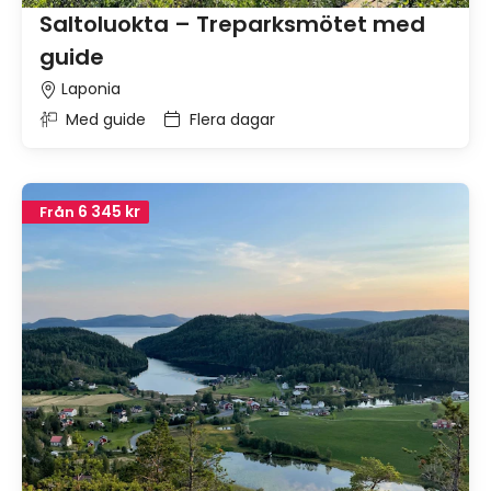
Saltoluokta – Treparksmötet med
guide
Laponia
Med guide
Flera dagar
6 345 kr
Från