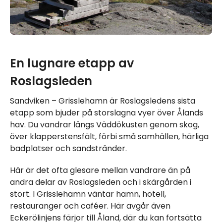
En lugnare etapp av
Roslagsleden
Sandviken – Grisslehamn är Roslagsledens sista
etapp som bjuder på storslagna vyer över Ålands
hav. Du vandrar längs Väddökusten genom skog,
över klapperstensfält, förbi små samhällen, härliga
badplatser och sandstränder.
Här är det ofta glesare mellan vandrare än på
andra delar av Roslagsleden och i skärgården i
stort. I Grisslehamn väntar hamn, hotell,
restauranger och caféer. Här avgår även
Eckerölinjens färjor till Åland, där du kan fortsätta