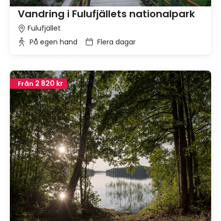
Vandring i Fulufjällets nationalpark
Fulufjället
På egen hand
Flera dagar
2 820 kr
Från