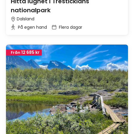
Hitta lugnet i Tresticklans
nationalpark
Dalsland
På egen hand
Flera dagar
12 685 kr
Från