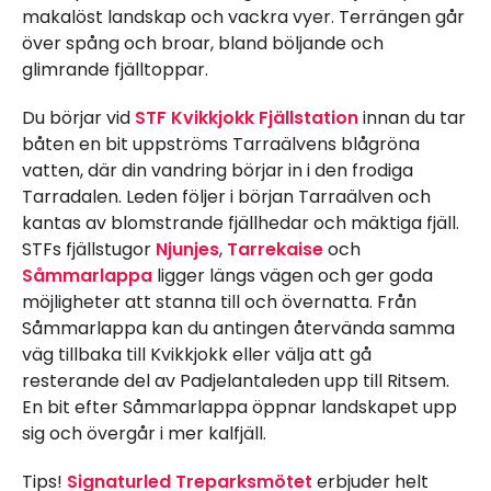
makalöst landskap och vackra vyer. Terrängen går
över spång och broar, bland böljande och
glimrande fjälltoppar.
Du börjar vid
STF Kvikkjokk Fjällstation
innan du tar
båten en bit uppströms Tarraälvens blågröna
vatten, där din vandring börjar in i den frodiga
Tarradalen. Leden följer i början Tarraälven och
kantas av blomstrande fjällhedar och mäktiga fjäll.
STFs fjällstugor
Njunjes
,
Tarrekaise
och
Såmmarlappa
ligger längs vägen och ger goda
möjligheter att stanna till och övernatta. Från
Såmmarlappa kan du antingen återvända samma
väg tillbaka till Kvikkjokk eller välja att gå
resterande del av Padjelantaleden upp till Ritsem.
En bit efter Såmmarlappa öppnar landskapet upp
sig och övergår i mer kalfjäll.
Tips!
Signaturled Treparksmötet
erbjuder helt