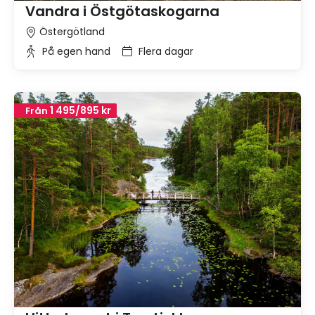
Vandra i Östgötaskogarna
Östergötland
På egen hand
Flera dagar
1 495/895 kr
Från