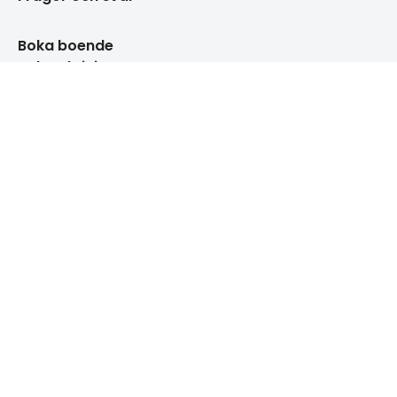
Boka boende
Boka aktiviteter
Gå med i en lokalavdelning
Engagera dig
Guider & tips
Om STF
Jobba hos oss
Hållbarhetsarbete
Press & media
Nyhetsbrev
Integritetspolicy
Medlemsvillkor
Tillgänglighetsredogörelse
Visselblåsning